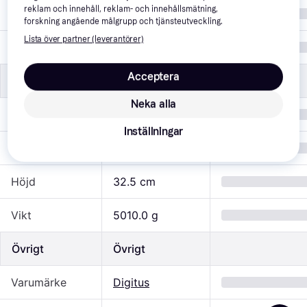
reklam och innehåll, reklam- och innehållsmätning,
Färg
Grå
forskning angående målgrupp och tjänsteutveckling.
Lista över partner (leverantörer)
IP-klass
IP20
Acceptera
Mått
Mått
Neka alla
Bredd
31.6 cm
Inställningar
Djup
30.0 cm
Höjd
32.5 cm
Vikt
5010.0 g
Övrigt
Övrigt
Varumärke
Digitus