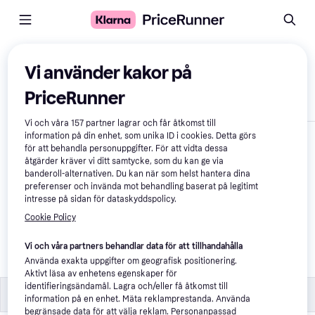
Jämför produkter
Vi använder kakor på
PriceRunner
Visa endast skillnader
Vi och våra
157
partner lagrar och får åtkomst till
information på din enhet, som unika ID i cookies. Detta görs
för att behandla personuppgifter. För att vidta dessa
åtgärder kräver vi ditt samtycke, som du kan ge via
banderoll-alternativen. Du kan när som helst hantera dina
preferenser och invända mot behandling baserat på legitimt
intresse på sidan för dataskyddspolicy.
Cookie Policy
Digitus SOHO PRO 
Series Rack Grå
Vi och våra partners behandlar data för att tillhandahålla
Använda exakta uppgifter om geografisk positionering.
650 kr
Aktivt läsa av enhetens egenskaper för
identifieringsändamål. Lagra och/eller få åtkomst till
Specifikationer
Specifikationer
information på en enhet. Mäta reklamprestanda. Använda
begränsade data för att välja reklam. Personanpassad