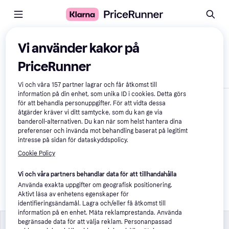
Jämför produkter
Vi använder kakor på
PriceRunner
Visa endast skillnader
Vi och våra
157
partner lagrar och får åtkomst till
information på din enhet, som unika ID i cookies. Detta görs
för att behandla personuppgifter. För att vidta dessa
åtgärder kräver vi ditt samtycke, som du kan ge via
banderoll-alternativen. Du kan när som helst hantera dina
preferenser och invända mot behandling baserat på legitimt
intresse på sidan för dataskyddspolicy.
Cookie Policy
Lazer Maze Jr 
Vi och våra partners behandlar data för att tillhandahålla
KinetiCore Matte 
Använda exakta uppgifter om geografisk positionering.
Dusk Blue Cykelhjälm
Aktivt läsa av enhetens egenskaper för
499 kr
identifieringsändamål. Lagra och/eller få åtkomst till
information på en enhet. Mäta reklamprestanda. Använda
Specifikationer
Specifikationer
begränsade data för att välja reklam. Personanpassad