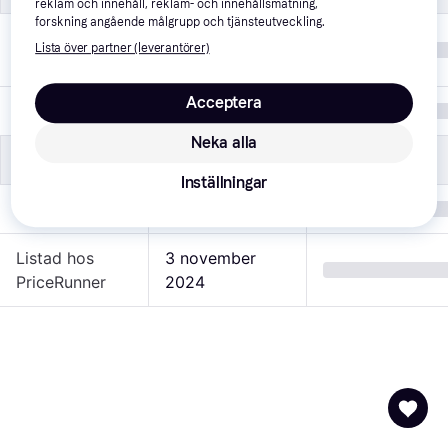
reklam och innehåll, reklam- och innehållsmätning,
forskning angående målgrupp och tjänsteutveckling.
Vuxen, Junior, 
Målgrupp
Lista över partner (leverantörer)
Barn
Acceptera
Färg
Blå
Neka alla
Övrigt
Övrigt
Inställningar
Varumärke
Lazer
Listad hos
3 november 
PriceRunner
2024