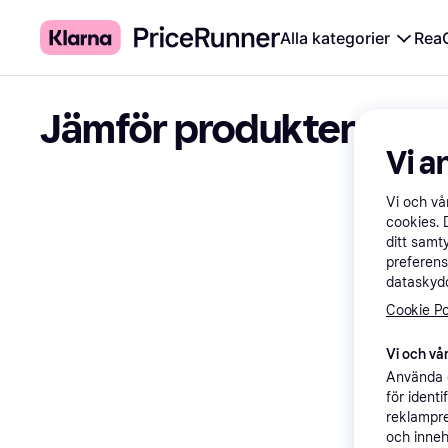
Alla kategorier
Rea
Jämför produkter
Vi a
Vi och v
cookies. 
ditt samt
preferens
dataskydd
Cookie Po
Vi och vår
Använda e
för ident
reklampre
och inneh