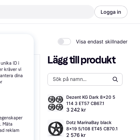
Logga in
Visa endast skillnader
Lägg till produkt
unika ID i
r kräver vi
hantera dina
ör
Dezent KG Dark 8x20 5 
114 3 ET57 CB67.1
3 242 kr
 egenskaper
Dotz MarinaBay black 
t. Mäta
8x19 5/108 ET45 CB70.1
sad reklam
2 576 kr