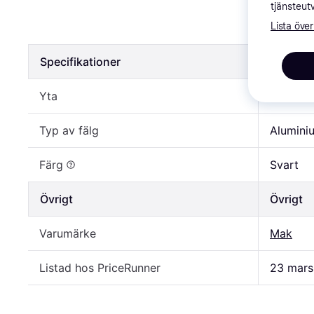
Mak DaVin
tjänsteut
Lista över
2 146 kr
Specifikationer
Specifik
Yta
Polerad
Typ av fälg
Alumini
Färg
Svart
Övrigt
Övrigt
Varumärke
Mak
Listad hos PriceRunner
23 mars