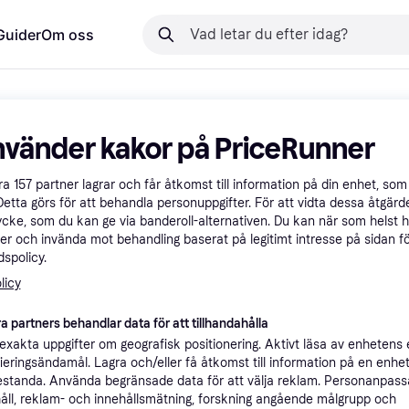
Guider
Om oss
nvänder kakor på PriceRunner
åra
157
partner lagrar och får åtkomst till information på din enhet, som 
Detta görs för att behandla personuppgifter. För att vidta dessa åtgärde
ycke, som du kan ge via banderoll-alternativen. Du kan när som helst 
er och invända mot behandling baserat på legitimt intresse på sidan f
spolicy.
licy
a partners behandlar data för att tillhandahålla
xakta uppgifter om geografisk positionering. Aktivt läsa av enhetens
ifieringsändamål. Lagra och/eller få åtkomst till information på en enhe
standa. Använda begränsade data för att välja reklam. Personanpas
åll, reklam- och innehållsmätning, forskning angående målgrupp och