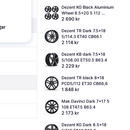
Dezent KG Black Aluminium 
Wheel 8.5x20 5 112 
2 690 kr
ET38.5
gar
Dezent TR Dark 7.5x18 
5/114.3 ET40 CB66.1
2 114 kr
Dezent KB dark 7.5x18 
5/108.00 ET50.5 B63.4
2 229 kr
Dezent TR black 8x18 
PCD5/112 ET30 CB66,6
1 848 kr
Mak Davinci Dark 7x17 5 
108 ET47.5 B63.4
2 173 kr
Dezent KG Dark 8.5x18 