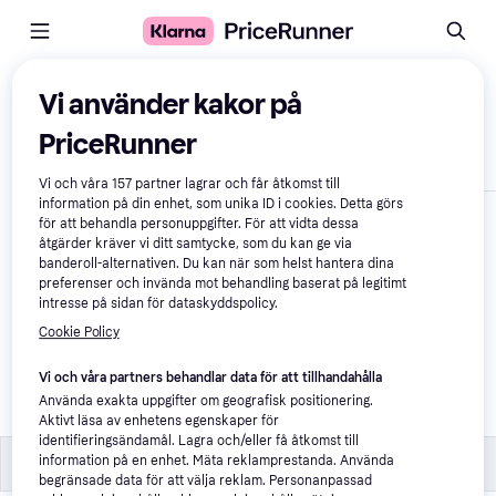
Jämför produkter
Vi använder kakor på
PriceRunner
Visa endast skillnader
Vi och våra
157
partner lagrar och får åtkomst till
information på din enhet, som unika ID i cookies. Detta görs
för att behandla personuppgifter. För att vidta dessa
åtgärder kräver vi ditt samtycke, som du kan ge via
banderoll-alternativen. Du kan när som helst hantera dina
preferenser och invända mot behandling baserat på legitimt
intresse på sidan för dataskyddspolicy.
Cookie Policy
Apple Magic Keyboard 
Vi och våra partners behandlar data för att tillhandahålla
iPad Air 13 Tum Black
Använda exakta uppgifter om geografisk positionering.
3 290 kr
Aktivt läsa av enhetens egenskaper för
identifieringsändamål. Lagra och/eller få åtkomst till
Specifikationer
Specifikationer
information på en enhet. Mäta reklamprestanda. Använda
begränsade data för att välja reklam. Personanpassad