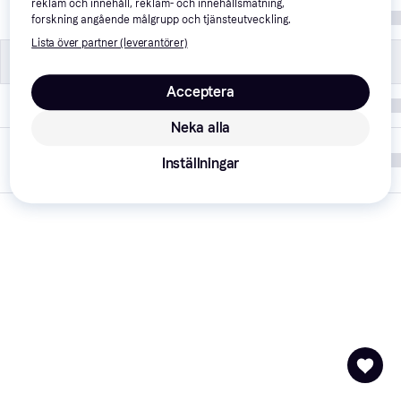
reklam och innehåll, reklam- och innehållsmätning,
Färg
Svart
forskning angående målgrupp och tjänsteutveckling.
Lista över partner (leverantörer)
Övrigt
Övrigt
Acceptera
Varumärke
Apple
Neka alla
Listad hos
10 april 2026
Inställningar
PriceRunner