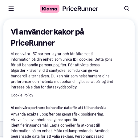
Jämför produkter
Vi använder kakor på
PriceRunner
Visa endast skillnader
Vi och våra
157
partner lagrar och får åtkomst till
information på din enhet, som unika ID i cookies. Detta görs
för att behandla personuppgifter. För att vidta dessa
åtgärder kräver vi ditt samtycke, som du kan ge via
banderoll-alternativen. Du kan när som helst hantera dina
preferenser och invända mot behandling baserat på legitimt
intresse på sidan för dataskyddspolicy.
Cookie Policy
Flos Bilboquet Tomato 
Bordslampa
Vi och våra partners behandlar data för att tillhandahålla
Använda exakta uppgifter om geografisk positionering.
3 236 kr
Aktivt läsa av enhetens egenskaper för
identifieringsändamål. Lagra och/eller få åtkomst till
Specifikationer
Specifikationer
information på en enhet. Mäta reklamprestanda. Använda
begränsade data för att välja reklam. Personanpassad