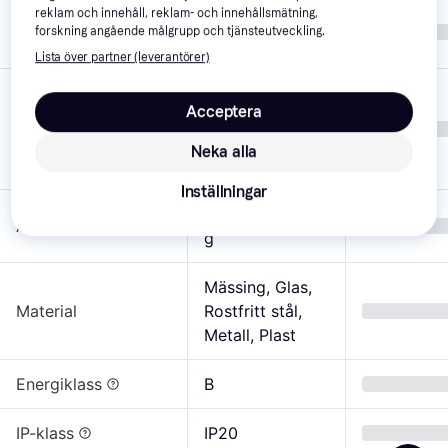
reklam och innehåll, reklam- och innehållsmätning,
Skrivbordslamp
Design
forskning angående målgrupp och tjänsteutveckling.
a
Lista över partner (leverantörer)
Grön, Silver, 
Acceptera
Röd, Beige, 
Färg
Svart, Grå, 
Neka alla
Multifärgad
Inställningar
Inomhusbelysnin
Användningsområde
g
Mässing, Glas, 
Material
Rostfritt stål, 
Metall, Plast
Energiklass
B
IP-klass
IP20