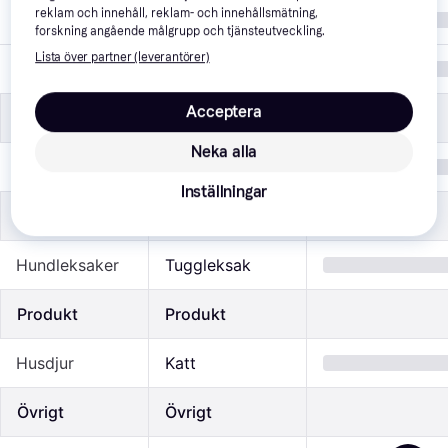
reklam och innehåll, reklam- och innehållsmätning,
Färg
Multifärgad
forskning angående målgrupp och tjänsteutveckling.
Lista över partner (leverantörer)
Material
Plast
Acceptera
Foder
Foder
Neka alla
Fodertyp
Kosttillskott
Inställningar
Hund
Hund
Hundleksaker
Tuggleksak
Produkt
Produkt
Husdjur
Katt
Övrigt
Övrigt