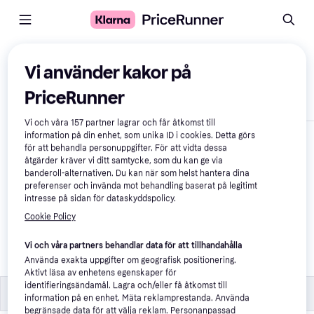
Jämför produkter
Vi använder kakor på
PriceRunner
Visa endast skillnader
Vi och våra
157
partner lagrar och får åtkomst till
information på din enhet, som unika ID i cookies. Detta görs
för att behandla personuppgifter. För att vidta dessa
åtgärder kräver vi ditt samtycke, som du kan ge via
banderoll-alternativen. Du kan när som helst hantera dina
preferenser och invända mot behandling baserat på legitimt
intresse på sidan för dataskyddspolicy.
Cookie Policy
Aptus Bucacat 
Tandgel - 45 g
Vi och våra partners behandlar data för att tillhandahålla
Använda exakta uppgifter om geografisk positionering.
69 kr
Aktivt läsa av enhetens egenskaper för
identifieringsändamål. Lagra och/eller få åtkomst till
Specifikationer
Specifikationer
information på en enhet. Mäta reklamprestanda. Använda
begränsade data för att välja reklam. Personanpassad