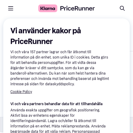
Jämför produkter
Vi använder kakor på
PriceRunner
Visa endast skillnader
Vi och våra
157
partner lagrar och får åtkomst till
information på din enhet, som unika ID i cookies. Detta görs
för att behandla personuppgifter. För att vidta dessa
åtgärder kräver vi ditt samtycke, som du kan ge via
banderoll-alternativen. Du kan när som helst hantera dina
preferenser och invända mot behandling baserat på legitimt
intresse på sidan för dataskyddspolicy.
Cookie Policy
Trixie Bird for the Door 
Frame /
Vi och våra partners behandlar data för att tillhandahålla
Använda exakta uppgifter om geografisk positionering.
41 kr
Aktivt läsa av enhetens egenskaper för
identifieringsändamål. Lagra och/eller få åtkomst till
Specifikationer
Specifikationer
information på en enhet. Mäta reklamprestanda. Använda
begränsade data för att välja reklam. Personanpassad