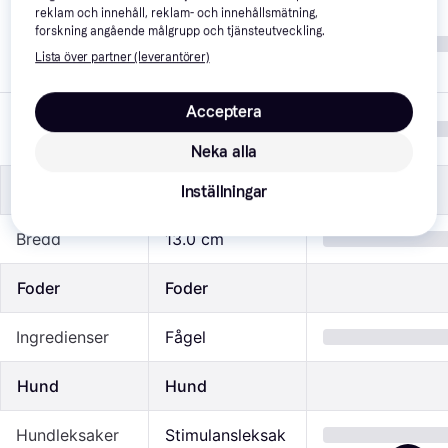
reklam och innehåll, reklam- och innehållsmätning,
Vit, Turkos, 
forskning angående målgrupp och tjänsteutveckling.
Färg
Natur, Svart, 
Lista över partner (leverantörer)
Grå, Multifärgad
Acceptera
Polyester, 
Material
Gummi, Plast
Neka alla
Mått
Mått
Inställningar
Bredd
13.0 cm
Foder
Foder
Ingredienser
Fågel
Hund
Hund
Hundleksaker
Stimulansleksak