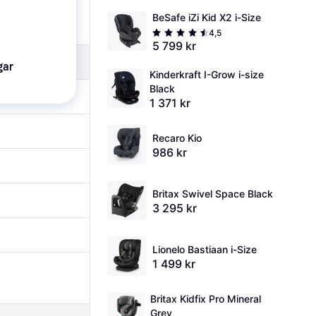
BeSafe iZi Kid X2 i-Size
4,5
5 799 kr
gar
Kinderkraft I-Grow i-size 
Black
1 371 kr
Recaro Kio
986 kr
Britax Swivel Space Black
3 295 kr
Lionelo Bastiaan i-Size
1 499 kr
Britax Kidfix Pro Mineral 
Grey