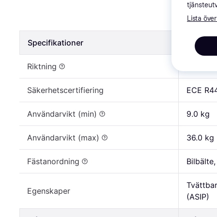
Kiwy SLF1
tjänsteut
Lista över
1 662 kr
Specifikationer
Specifik
Riktning
Framåtv
Säkerhetscertifiering
ECE R4
Användarvikt (min)
9.0 kg
Användarvikt (max)
36.0 kg
Fästanordning
Bilbälte,
Tvättbar
Egenskaper
(ASIP)