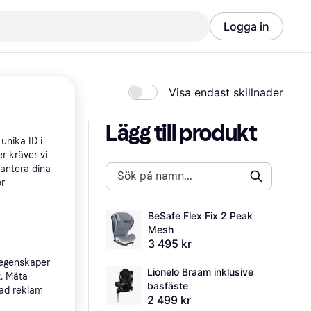
Logga in
Visa endast skillnader
Lägg till produkt
unika ID i
r kräver vi
hantera dina
ör
BeSafe Flex Fix 2 Peak 
Mesh
3 495 kr
 egenskaper
Lionelo Braam inklusive 
t. Mäta
basfäste
sad reklam
2 499 kr