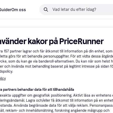
Guider
Om oss
nvänder kakor på PriceRunner
åra
157
partner lagrar och får åtkomst till information på din enhet, som 
Detta görs för att behandla personuppgifter. För att vidta dessa åtgärde
ycke, som du kan ge via banderoll-alternativen. Du kan när som helst 
er och invända mot behandling baserat på legitimt intresse på sidan f
spolicy.
licy
a partners behandlar data för att tillhandahålla
xakta uppgifter om geografisk positionering. Aktivt läsa av enhetens
ifieringsändamål. Lagra och/eller få åtkomst till information på en enhe
standa. Använda begränsade data för att välja reklam. Personanpas
åll, reklam- och innehållsmätning, forskning angående målgrupp och