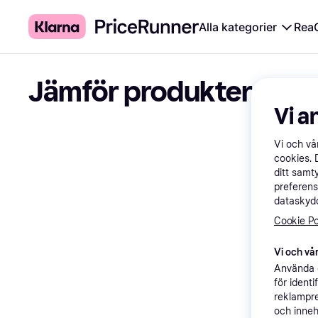
Alla kategorier
Rea
Jämför produkter
Vi a
Vi och v
cookies. 
ditt samt
preferens
dataskydd
Cookie Po
Vi och vår
Använda e
för ident
reklampre
och inneh