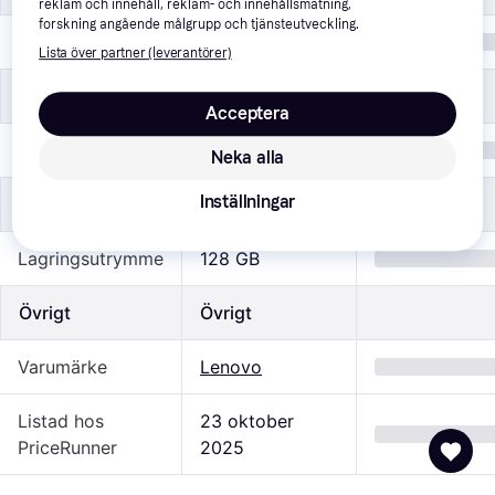
reklam och innehåll, reklam- och innehållsmätning,
forskning angående målgrupp och tjänsteutveckling.
Wi-Fi
Ja
Lista över partner (leverantörer)
Specifikationer
Specifikationer
Acceptera
Färg
Grå
Neka alla
Inställningar
Lagring
Lagring
Lagringsutrymme
128 GB
Övrigt
Övrigt
Varumärke
Lenovo
Listad hos
23 oktober 
PriceRunner
2025