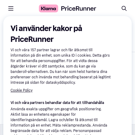
Jämför produkter
Vi använder kakor på
PriceRunner
Visa endast skillnader
Vi och våra
157
partner lagrar och får åtkomst till
information på din enhet, som unika ID i cookies. Detta görs
för att behandla personuppgifter. För att vidta dessa
åtgärder kräver vi ditt samtycke, som du kan ge via
banderoll-alternativen. Du kan när som helst hantera dina
preferenser och invända mot behandling baserat på legitimt
intresse på sidan för dataskyddspolicy.
Cookie Policy
Lenovo Idea Tab 
4,0
Vi och våra partners behandlar data för att tillhandahålla
ZAFR Tablet 
Använda exakta uppgifter om geografisk positionering.
128GB 11 Inch 
Aktivt läsa av enhetens egenskaper för
Grå
3 138 kr
identifieringsändamål. Lagra och/eller få åtkomst till
information på en enhet. Mäta reklamprestanda. Använda
Trådlöst
Trådlöst
begränsade data för att välja reklam. Personanpassad