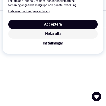
reklam och innehåll, reklam- och innehållsmätning,
Varumärke
Stihl
forskning angående målgrupp och tjänsteutveckling.
Lista över partner (leverantörer)
Listad hos
29 oktober 
PriceRunner
2022
Acceptera
Neka alla
Inställningar