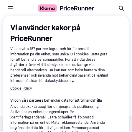
Jämför produkter
Vi använder kakor på
PriceRunner
Visa endast skillnader
Vi och våra
157
partner lagrar och får åtkomst till
information på din enhet, som unika ID i cookies. Detta görs
för att behandla personuppgifter. För att vidta dessa
åtgärder kräver vi ditt samtycke, som du kan ge via
banderoll-alternativen. Du kan när som helst hantera dina
preferenser och invända mot behandling baserat på legitimt
intresse på sidan för dataskyddspolicy.
Cookie Policy
Stihl Deflektor ADF 
Vi och våra partners behandlar data för att tillhandahålla
500
Använda exakta uppgifter om geografisk positionering.
2 090 kr
Aktivt läsa av enhetens egenskaper för
identifieringsändamål. Lagra och/eller få åtkomst till
Övrigt
Övrigt
information på en enhet. Mäta reklamprestanda. Använda
begränsade data för att välja reklam. Personanpassad