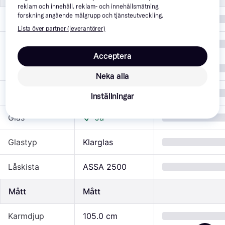
reklam och innehåll, reklam- och innehållsmätning,
forskning angående målgrupp och tjänsteutveckling.
Gångdörr
Vänster
Lista över partner (leverantörer)
Färg
Vit
Acceptera
NCS-Kulör
S 0502-Y
Neka alla
Hängning
V, H
Inställningar
Glas
Ja
Glastyp
Klarglas
Låskista
ASSA 2500
Mått
Mått
Karmdjup
105.0 cm