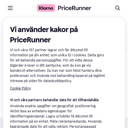
Jämför produkter
Vi använder kakor på
PriceRunner
Visa endast skillnader
Vi och våra
157
partner lagrar och får åtkomst till
information på din enhet, som unika ID i cookies. Detta görs
för att behandla personuppgifter. För att vidta dessa
åtgärder kräver vi ditt samtycke, som du kan ge via
banderoll-alternativen. Du kan när som helst hantera dina
preferenser och invända mot behandling baserat på legitimt
intresse på sidan för dataskyddspolicy.
Cookie Policy
Swedoor Bengal 
Ytterdörr Klarglas S 
Vi och våra partners behandlar data för att tillhandahålla
0502-Y V, H 
Använda exakta uppgifter om geografisk positionering.
(100x200cm)
Aktivt läsa av enhetens egenskaper för
17 647 kr
identifieringsändamål. Lagra och/eller få åtkomst till
information på en enhet. Mäta reklamprestanda. Använda
Specifikationer
Specifikationer
begränsade data för att välja reklam. Personanpassad