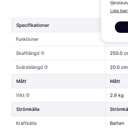
Makita D
tjänsteut
Lista över
2 672 kr
Specifikationer
Specifik
Funktioner
Telesko
Skaftlängd
250.0 c
Svärdslängd
20.0 cm
Mått
Mått
Vikt
2.9 kg
Strömkälla
Strömkä
Kraftkälla
Batteri