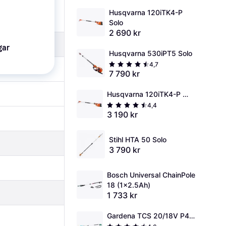
Husqvarna 120iTK4-P 
Solo
2 690 kr
gar
Husqvarna 530iPT5 Solo
4,7
7 790 kr
Husqvarna 120iTK4-P 
(1x2.0Ah)
4,4
3 190 kr
Stihl HTA 50 Solo
3 790 kr
Bosch Universal ChainPole 
18 (1x2.5Ah)
1 733 kr
Gardena TCS 20/18V P4A 
Ready-To-Use Set