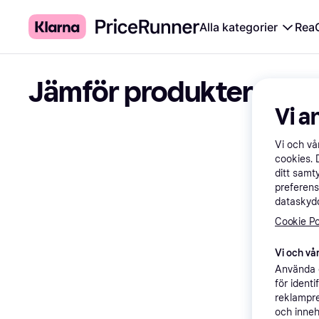
Alla kategorier
Rea
Jämför produkter
Vi a
Vi och v
cookies. 
ditt samt
preferens
dataskydd
Cookie Po
Vi och vår
Använda e
för ident
reklampre
och inneh