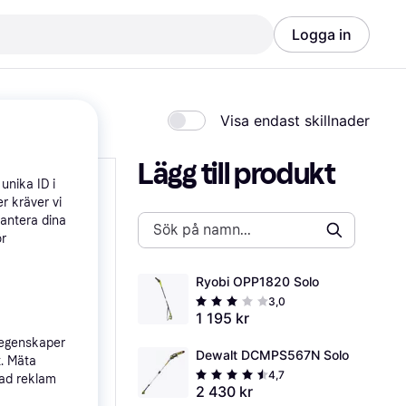
Logga in
Visa endast skillnader
Lägg till produkt
unika ID i
r kräver vi
hantera dina
ör
Ryobi OPP1820 Solo
3,0
1 195 kr
 egenskaper
Dewalt DCMPS567N Solo
t. Mäta
4,7
sad reklam
2 430 kr