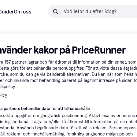
Guider
Om oss
nvänder kakor på PriceRunner
åra
157
partner lagrar och får åtkomst till information på din enhet, som 
Detta görs för att behandla personuppgifter. För att vidta dessa åtgärde
ycke, som du kan ge via banderoll-alternativen. Du kan när som helst 
er och invända mot behandling baserat på legitimt intresse på sidan f
spolicy.
licy
a partners behandlar data för att tillhandahålla
xakta uppgifter om geografisk positionering. Aktivt läsa av enhetens
ifieringsändamål. Lagra och/eller få åtkomst till information på en enhe
standa. Använda begränsade data för att välja reklam. Personanpas
åll, reklam- och innehållsmätning, forskning angående målgrupp och