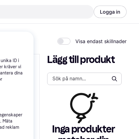
Logga in
Visa endast skillnader
Lägg till produkt
unika ID i
r kräver vi
hantera dina
ör
 egenskaper
t. Mäta
Inga produkter 
sad reklam