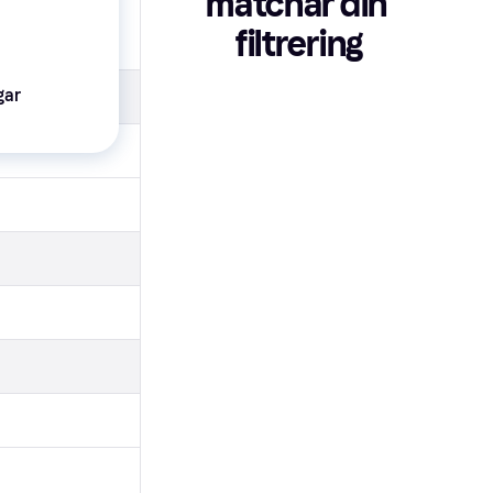
matchar din 
filtrering
gar