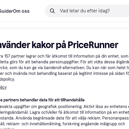
Guider
Om oss
nvänder kakor på PriceRunner
åra
157
partner lagrar och får åtkomst till information på din enhet, som 
Detta görs för att behandla personuppgifter. För att vidta dessa åtgärde
ycke, som du kan ge via banderoll-alternativen. Du kan när som helst 
er och invända mot behandling baserat på legitimt intresse på sidan f
spolicy.
licy
a partners behandlar data för att tillhandahålla
xakta uppgifter om geografisk positionering. Aktivt läsa av enhetens
ifieringsändamål. Lagra och/eller få åtkomst till information på en enhe
standa. Använda begränsade data för att välja reklam. Personanpas
åll, reklam- och innehållsmätning, forskning angående målgrupp och