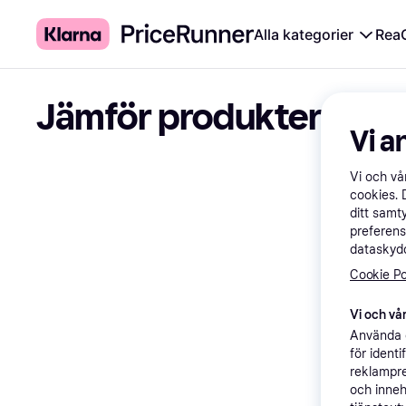
Alla kategorier
Rea
Jämför produkter
Vi a
Vi och v
cookies. 
ditt samt
preferens
dataskydd
Cookie Po
Vi och vår
Använda e
för ident
reklampre
och inneh