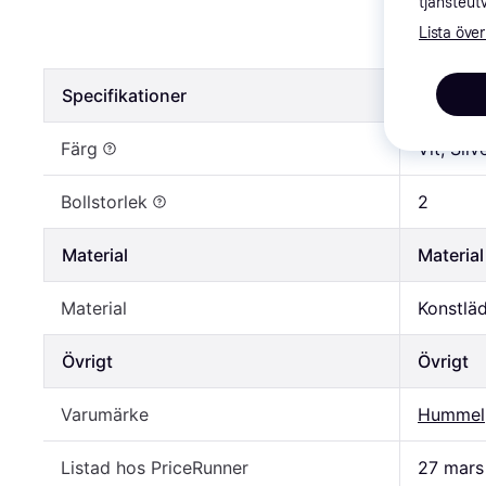
tjänsteut
Hummel H
Lista över
484 kr
Specifikationer
Specifik
Färg
Vit, Silv
Bollstorlek
2
Material
Material
Material
Konstläd
Övrigt
Övrigt
Varumärke
Hummel
Listad hos PriceRunner
27 mars