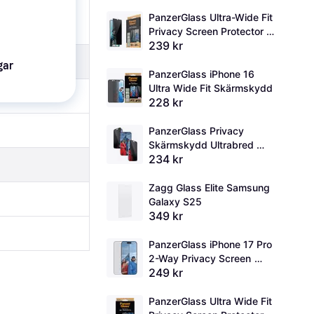
PanzerGlass Ultra-Wide Fit 
Privacy Screen Protector 
239 kr
for Galaxy S25 Ultra
gar
PanzerGlass iPhone 16 
Ultra Wide Fit Skärmskydd
228 kr
PanzerGlass Privacy 
Skärmskydd Ultrabred 
234 kr
Passform
Zagg Glass Elite Samsung 
Galaxy S25
349 kr
PanzerGlass iPhone 17 Pro 
2-Way Privacy Screen 
249 kr
Protector
PanzerGlass Ultra Wide Fit 