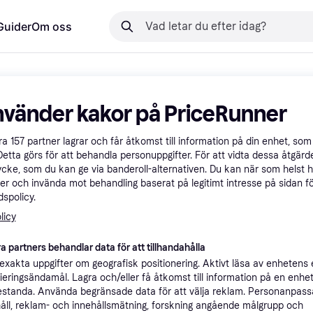
Guider
Om oss
nvänder kakor på PriceRunner
åra
157
partner lagrar och får åtkomst till information på din enhet, som 
Detta görs för att behandla personuppgifter. För att vidta dessa åtgärde
ycke, som du kan ge via banderoll-alternativen. Du kan när som helst 
er och invända mot behandling baserat på legitimt intresse på sidan f
spolicy.
licy
a partners behandlar data för att tillhandahålla
xakta uppgifter om geografisk positionering. Aktivt läsa av enhetens
ifieringsändamål. Lagra och/eller få åtkomst till information på en enhe
standa. Använda begränsade data för att välja reklam. Personanpas
åll, reklam- och innehållsmätning, forskning angående målgrupp och