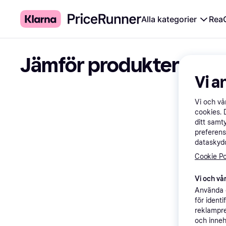
Alla kategorier
Rea
Jämför produkter
Vi a
Vi och v
cookies. 
ditt samt
preferens
dataskydd
Cookie Po
Vi och vår
Använda e
för ident
reklampre
och inneh