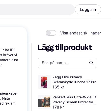
Logga in
Visa endast skillnader
Lägg till produkt
unika ID i
r kräver vi
hantera dina
ör
Zagg Elite Privacy 
Skärmskydd iPhone 17 Pro
165 kr
 egenskaper
PanzerGlass Ultra-Wide Fit 
t. Mäta
Privacy Screen Protector 
sad reklam
178 kr
for iPhone 15 Pro Max