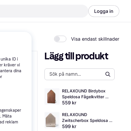
Logga in
Visa endast skillnader
Lägg till produkt
unika ID i
r kräver vi
hantera dina
ör
RELAXOUND Birdybox 
Speldosa Fågelkvitter 
559 kr
Mörk Ek
 egenskaper
RELAXOUND 
t. Mäta
Zwitscherbox Speldosa 
sad reklam
599 kr
Fågelkvitter Brungrå