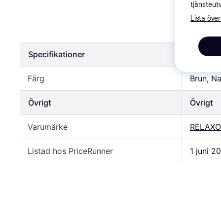
RELAXOUN
tjänsteut
Fågelkvit
Lista över
579 kr
Specifikationer
Specifik
Färg
Brun, Na
Övrigt
Övrigt
Varumärke
RELAX
Listad hos PriceRunner
1 juni 2