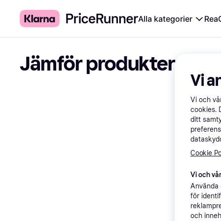
Alla kategorier
Rea
Jämför produkter
Vi a
Vi och v
cookies. 
ditt samt
preferens
dataskydd
Cookie Po
Vi och vår
Använda e
för ident
reklampre
och inneh