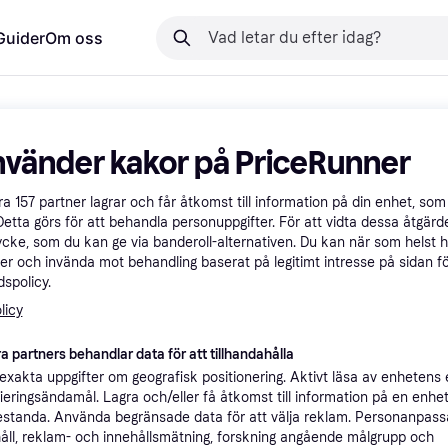
Guider
Om oss
nvänder kakor på PriceRunner
åra
157
partner lagrar och får åtkomst till information på din enhet, som 
Detta görs för att behandla personuppgifter. För att vidta dessa åtgärde
ycke, som du kan ge via banderoll-alternativen. Du kan när som helst 
er och invända mot behandling baserat på legitimt intresse på sidan f
spolicy.
licy
a partners behandlar data för att tillhandahålla
xakta uppgifter om geografisk positionering. Aktivt läsa av enhetens
ifieringsändamål. Lagra och/eller få åtkomst till information på en enhe
standa. Använda begränsade data för att välja reklam. Personanpas
åll, reklam- och innehållsmätning, forskning angående målgrupp och