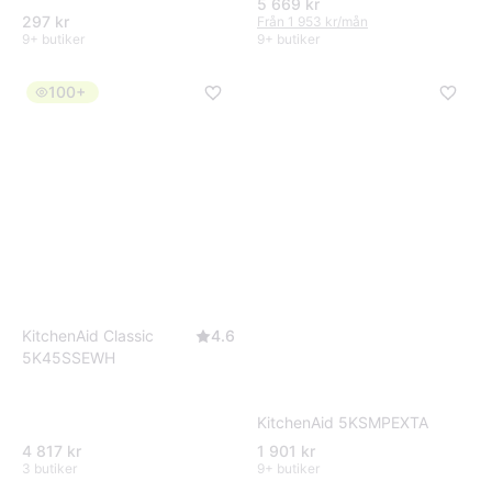
5 669 kr
297 kr
Från 1 953 kr/mån
9+ butiker
9+ butiker
100+
KitchenAid Classic
4.6
5K45SSEWH
KitchenAid 5KSMPEXTA
4 817 kr
1 901 kr
3 butiker
9+ butiker