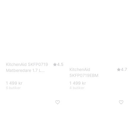
KitchenAid 5KFP0719
4.5
KitchenAid
4.7
Matberedare 1.7 L
5KFP0719EBM
Almond Cream
1 499 kr
1 499 kr
6 butiker
4 butiker