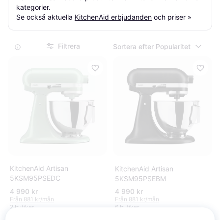
kategorier.

Se också aktuella 
KitchenAid erbjudanden
 och priser »
Filtrera
Sortera efter Popularitet
KitchenAid Artisan
KitchenAid Artisan
5KSM95PSEDC
5KSM95PSEBM
4 990 kr
4 990 kr
Från 881 kr/mån
Från 881 kr/mån
2 butiker
6 butiker