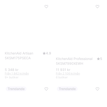
KitchenAid Artisan
4.9
5KSM175PSECA
KitchenAid Professional
5
5KSM7990XEWH
5 348 kr
11 931 kr
Från 1 842 kr/mån
Från 2 106 kr/mån
9+ butiker
6 butiker
Trendande
Trendande