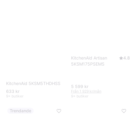
KitchenAid Artisan
4.8
5KSM175PSEMS
KitchenAid 5KSM5THDHSS
5 599 kr
633 kr
Från 1 929 kr/mån
9+ butiker
9+ butiker
Trendande