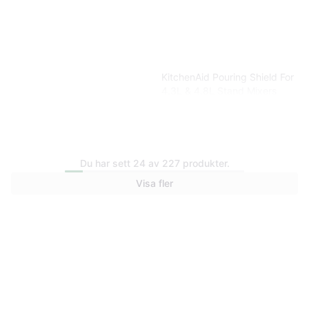
KitchenAid Pouring Shield For
4.3L & 4.8L Stand Mixers
Du har sett 24 av 227 produkter.
Visa fler
KitchenAid Artisan 1319ebm
Matberedare 3.1 L Matte
Black
3 199 kr
345 kr
Från 565 kr/mån
5 butiker
7 butiker