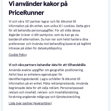
Vi använder kakor på
PriceRunner
Vi och våra
157
partner lagrar och får åtkomst till
information på din enhet, som unika ID i cookies. Detta görs
för att behandla personuppgifter. För att vidta dessa
åtgärder kräver vi ditt samtycke, som du kan ge via
banderoll-alternativen. Du kan när som helst hantera dina
preferenser och invända mot behandling baserat på legitimt
intresse på sidan för dataskyddspolicy.
KitchenAid Artisan
5
Cookie Policy
KitchenAid Artisan
5KSM125ECU
5KSM95PSEPL
Vi och våra partners behandlar data för att tillhandahålla
4 990 kr
Använda exakta uppgifter om geografisk positionering.
4 390 kr
Från 881 kr/mån
Aktivt läsa av enhetens egenskaper för
9 butiker
9 butiker
identifieringsändamål. Lagra och/eller få åtkomst till
information på en enhet. Mäta reklamprestanda. Använda
begränsade data för att välja reklam. Personanpassad
reklam och innehåll, reklam- och innehållsmätning,
forskning angående målgrupp och tjänsteutveckling.
Lista över partner (leverantörer)