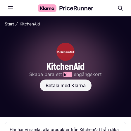
∕
Start
KitchenAid
KitchenAid
Skapa bara ett 
 engångskort
Betala med Klarna
Här har vi samlat alla produkter från KitchenAid från olika 