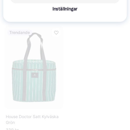
House Doctor Picnic Kylväska
38x19.5 cm Sand Grön
Inställningar
300 kr
304 kr
4 butiker
3 butiker
Trendande
House Doctor Satt Kylväska
Grön
339 kr