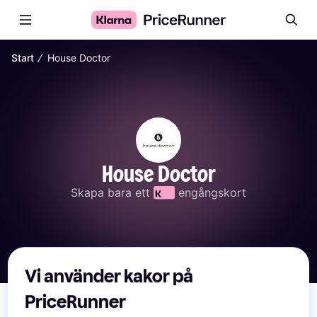
∕
Start
House Doctor
House Doctor
Skapa bara ett 
 engångskort
Vi använder kakor på
PriceRunner
Här har vi samlat alla produkter från House Doctor från 