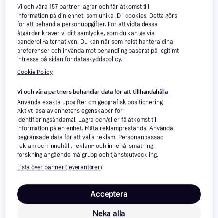
olika kategorier.

Vi och våra
157
partner lagrar och får åtkomst till
information på din enhet, som unika ID i cookies. Detta görs
Se också aktuella 
House Doctor erbjudanden
 och priser »
för att behandla personuppgifter. För att vidta dessa
åtgärder kräver vi ditt samtycke, som du kan ge via
banderoll-alternativen. Du kan när som helst hantera dina
Filtrera
Sortera efter Popularitet
preferenser och invända mot behandling baserat på legitimt
intresse på sidan för dataskyddspolicy.
Trendande
Trendande
Cookie Policy
Vi och våra partners behandlar data för att tillhandahålla
Använda exakta uppgifter om geografisk positionering.
Aktivt läsa av enhetens egenskaper för
identifieringsändamål. Lagra och/eller få åtkomst till
information på en enhet. Mäta reklamprestanda. Använda
begränsade data för att välja reklam. Personanpassad
reklam och innehåll, reklam- och innehållsmätning,
forskning angående målgrupp och tjänsteutveckling.
Lista över partner (leverantörer)
Acceptera
House Doctor Hdsatt
Neka alla
Kylväska Senapsgul