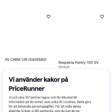
Ifö CABM 12R (0409580)
Respekta Pantry 100 SV
Minikök
6 902 kr
5 795 kr
9 butiker
2 butiker
Vi använder kakor på
PriceRunner
Vi och våra
157
partner lagrar och får åtkomst till
information på din enhet, som unika ID i cookies. Detta görs
för att behandla personuppgifter. För att vidta dessa
åtgärder kräver vi ditt samtycke, som du kan ge via