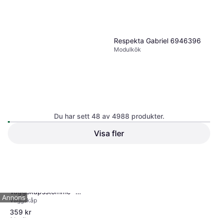
IKEA Metod Högskåp
Inbyggda Vitvaror - Svartgrå
Högskåp
Respekta Gabriel 6946396
1 449 kr
Modulkök
1 butik
Du har sett 48 av 4988 produkter.
Visa fler
47 995 kr
2 butiker
IKEA Metod
1
2
3
...
54
...
104
Väggskåpsstomme -
Annons
Väggskåp
Svartgrå
359 kr