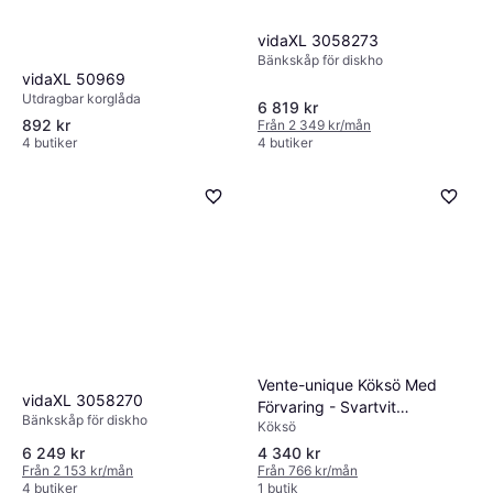
vidaXL 3058273
Bänkskåp för diskho
vidaXL 50969
Utdragbar korglåda
6 819 kr
892 kr
Från 2 349 kr/mån
4 butiker
4 butiker
Vente-unique Köksö Med
vidaXL 3058270
Förvaring - Svartvit
Bänkskåp för diskho
Köksö
Marmoreffekt
6 249 kr
4 340 kr
Från 2 153 kr/mån
Från 766 kr/mån
4 butiker
1 butik