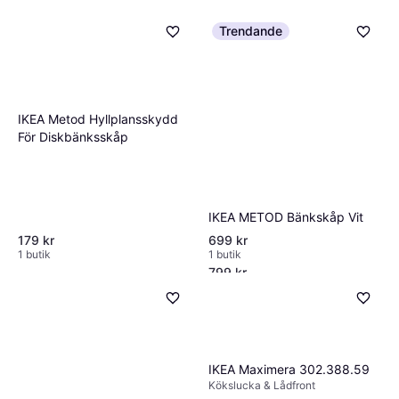
detaljer 7. Avsluta med målning och
materialens kvalitet och hur de kompletterar
medan laminat erbjuder ett prisvärt alternativ.
dekorering.
Trendande
resten av ditt hem.
Rostfritt stål är populärt för sin hållbarhet och
moderna estetik. Välj material baserat på
stilpreferenser och underhållsbehov.
IKEA Metod Hyllplansskydd
För Diskbänksskåp
IKEA METOD Bänkskåp Vit
IKEA Havstorp Täcksida
Beige
179 kr
699 kr
Kökslucka & Lådfront
1 butik
1 butik
799 kr
1 butik
IKEA Maximera 302.388.59
Kökslucka & Lådfront