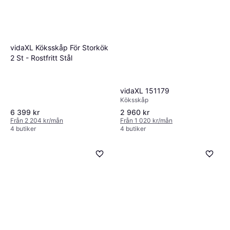
vidaXL Köksskåp För Storkök
2 St - Rostfritt Stål
vidaXL 151179
Köksskåp
6 399 kr
2 960 kr
Från 2 204 kr/mån
Från 1 020 kr/mån
4 butiker
4 butiker