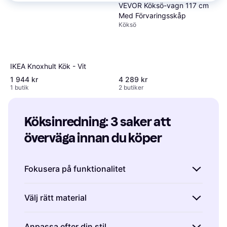
VEVOR Köksö-vagn 117 cm
Med Förvaringsskåp
Köksö
IKEA Knoxhult Kök - Vit
1 944 kr
4 289 kr
1 butik
2 butiker
Köksinredning: 3 saker att 
överväga innan du köper
Fokusera på funktionalitet
När du väljer köksinredning är det viktigt att
Välj rätt material
tänka på hur du använder ditt kök dagligen.
Fundera över vilka funktioner som är mest
Materialvalet påverkar både utseendet och
Anpassa efter din stil