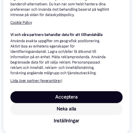
banderoll-alternativen. Du kan när som helst hantera dina
preferenser och invända mot behandling baserat på legitimt
intresse på sidan för dataskyddspolicy.
Cookie Policy
Vasagle Bakbord Köksö Med
vidaXL Lyon 4 Pcs Sonoma-
Vi och våra partners behandlar data för att tillhandahålla
2 Hyllor - Rustik Brun/Svart
Ek Konstruerat Trä
Använda exakta uppgifter om geografisk positionering.
Köksö
Bänkskåp
Aktivt läsa av enhetens egenskaper för
identifieringsändamål. Lagra och/eller få åtkomst till
4 439 kr
information på en enhet. Mäta reklamprestanda. Använda
1 599 kr
Från 1 529 kr/mån
begränsade data för att välja reklam. Personanpassad
2 butiker
2 butiker
reklam och innehåll, reklam- och innehållsmätning,
forskning angående målgrupp och tjänsteutveckling.
Trendande
Lista över partner (leverantörer)
Acceptera
Neka alla
Inställningar