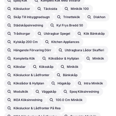
Epoq Kök
Komplett Kök Med Vitvaror
Köksluckor
Täcksida
Minikök 100
Skåp Till Inbyggnadsugn
Trinettekök
Diskhon
Städskåpsinredning
Kyl Frys Bredd 50
Trådkorgar
Utdragbar Spegel
Kök Bänkskåp
Kylskåp 200 Cm
Kitchen Appliances
Hängande Förvaring Dörr
Utdragbara Lådor Skafferi
Kompletta Kök
Kökslådor & Hyllplan
Minikök
Köksöar
Köksskåp
Minikök
Köksluckor & Lådfronter
Bänkskåp
Kökslådor & Hyllplan
Högskåp
Intra Minikök
Modulkök
Väggskåp
Epoq Köksinredning
IKEA Köksinredning
100.0 Cm Minikök
Köksluckor & Lådfronter På Rea