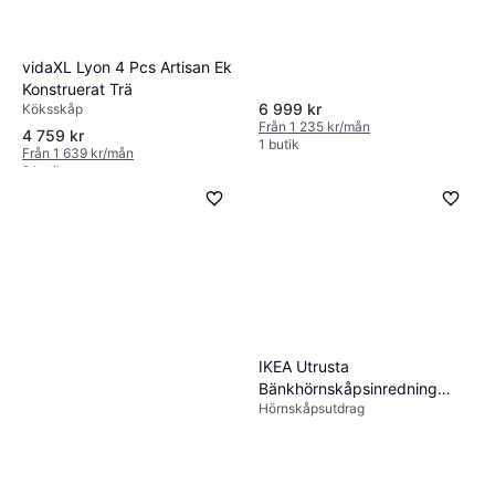
vidaXL Lyon 4 Pcs Artisan Ek
Konstruerat Trä
6 999 kr
Köksskåp
Från 1 235 kr/mån
4 759 kr
1 butik
Från 1 639 kr/mån
2 butiker
IKEA Utrusta
Bänkhörnskåpsinredning
Hörnskåpsutdrag
Utdragbar - Grå