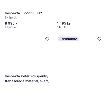
Respekta 1555230002
Skåpkök
8 995 kr
1 495 kr
2 butiker
1 butik
Trendande
Respekta Peter Kökspentry,
träbaserade material, svart,
100 cm