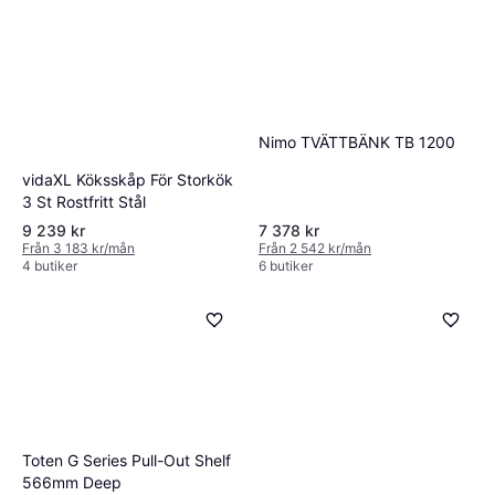
Nimo TVÄTTBÄNK TB 1200
vidaXL Köksskåp För Storkök
3 St Rostfritt Stål
9 239 kr
7 378 kr
Från 3 183 kr/mån
Från 2 542 kr/mån
4 butiker
6 butiker
Toten G Series Pull-Out Shelf
566mm Deep