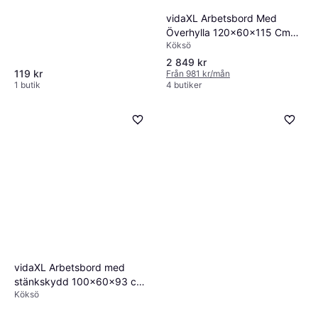
vidaXL Arbetsbord Med
Överhylla 120x60x115 Cm
Köksö
Rostfritt Stål
2 849 kr
119 kr
Från 981 kr/mån
1 butik
4 butiker
vidaXL Arbetsbord med
stänkskydd 100x60x93 cm
Köksö
rostfritt stål