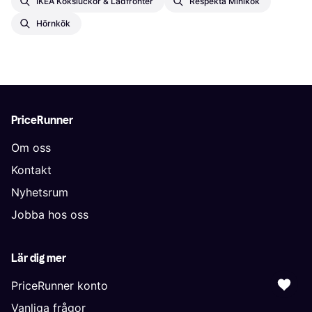
IKEA Köksluckor & Lådfronter
Respekta Minikök
Hörnkök
PriceRunner
Om oss
Kontakt
Nyhetsrum
Jobba hos oss
Lär dig mer
PriceRunner konto
Vanliga frågor