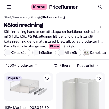
Start
/
Renovering & Bygg
/
Köksinredning
Köksinredning
Köksinredning handlar om att skapa en funktionell och stilren 
miljö i ditt kök. På PriceRunner hjälper vi dig att hitta rätt 
köksinredning genom att lista ett brett utbud av produkter från 
olika återförsäljare. Använd våra praktiska filter för att enkelt 
Prova flexibla betalningar med
Lär dig hur
sortera efter material, färg eller pris. Detta gör det lättare för 
Köksskåp
Köksöar
Minikök
Kompletta 
dig att hitta det som passar bäst för dina behov och din 
budget. Du kan även jämföra priser och läsa 
1000+ produkter
Filtrera
Popularitet
användarrecensioner för att få en bättre förståelse av 
produkternas kvalitet och funktionalitet. Genom att använda 
våra filter kan du snabbt navigera bland olika alternativ och 
Populär
hitta den köksinredning som matchar din stil. Vi ser till att du får 
all information du behöver för att göra ett välgrundat val. Börja 
här för att förnya ditt kök med den bästa köksinredningen!
Mer om köksinredning »
IKEA Maximera 902.046.39