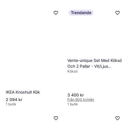
Trendande
Vente-unique Set Med Köksö
Och 2 Pallar - Vit/Ljus
Köksö
Naturlig
IKEA Knoxhult Kök
3 400 kr
2 094 kr
Från 600 kr/mån
1 butik
1 butik