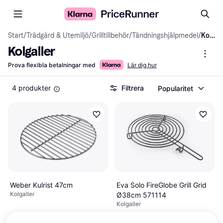
Start
/
Trädgård & Utemiljö
/
Grilltillbehör
/
Tändningshjälpmedel
/
Kolgaller
Kolgaller
Prova flexibla betalningar med
Lär dig hur
4 produkter
Filtrera
Popularitet
Weber Kulrist 47cm
Eva Solo FireGlobe Grill Grid
Kolgaller
Ø38cm 571114
Kolgaller
299 kr
719 kr