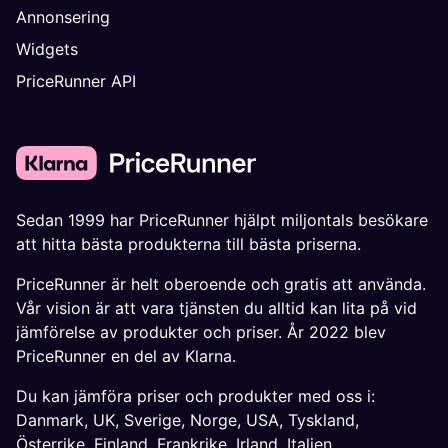
Annonsering
Widgets
PriceRunner API
Sedan 1999 har PriceRunner hjälpt miljontals besökare
att hitta bästa produkterna till bästa priserna.
PriceRunner är helt oberoende och gratis att använda.
Vår vision är att vara tjänsten du alltid kan lita på vid
jämförelse av produkter och priser. År 2022 blev
PriceRunner en del av Klarna.
Du kan jämföra priser och produkter med oss i:
Danmark
,
UK
,
Sverige
,
Norge
,
USA
,
Tyskland
,
Österrike
,
Finland
,
Frankrike
,
Irland
,
Italien
,