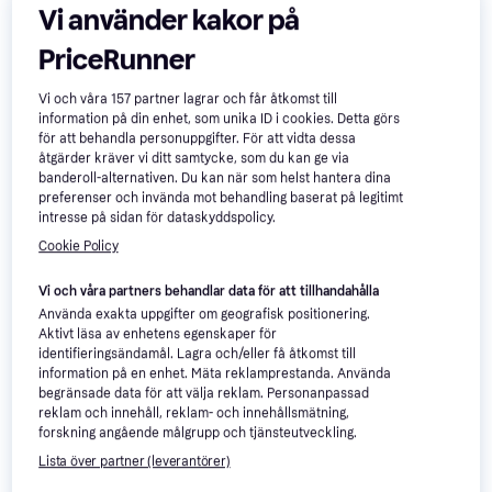
5 butiker
4 butiker
Vi använder kakor på
PriceRunner
Vi och våra
157
partner lagrar och får åtkomst till
information på din enhet, som unika ID i cookies. Detta görs
för att behandla personuppgifter. För att vidta dessa
åtgärder kräver vi ditt samtycke, som du kan ge via
banderoll-alternativen. Du kan när som helst hantera dina
preferenser och invända mot behandling baserat på legitimt
Weber Cooking Grate 57cm
intresse på sidan för dataskyddspolicy.
8423
Cookie Policy
Kolgaller
Winnerwell Firepit M Charcoal
Vi och våra partners behandlar data för att tillhandahålla
Grate
Använda exakta uppgifter om geografisk positionering.
Kolgaller
Aktivt läsa av enhetens egenskaper för
499 kr
209 kr
identifieringsändamål. Lagra och/eller få åtkomst till
1 butik
2 butiker
information på en enhet. Mäta reklamprestanda. Använda
begränsade data för att välja reklam. Personanpassad
reklam och innehåll, reklam- och innehållsmätning,
forskning angående målgrupp och tjänsteutveckling.
Lista över partner (leverantörer)