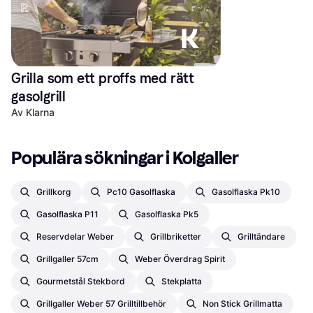
Grilla som ett proffs med rätt 
gasolgrill
Av Klarna
Populära sökningar i Kolgaller
Grillkorg
Pc10 Gasolflaska
Gasolflaska Pk10
Gasolflaska P11
Gasolflaska Pk5
Reservdelar Weber
Grillbriketter
Grilltändare
Grillgaller 57cm
Weber Överdrag Spirit
Gourmetstål Stekbord
Stekplatta
Grillgaller Weber 57 Grilltillbehör
Non Stick Grillmatta