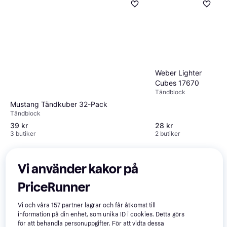
Weber Lighter
Cubes 17670
Tändblock
Mustang Tändkuber 32-Pack
Tändblock
39 kr
28 kr
3 butiker
2 butiker
Vi använder kakor på
PriceRunner
Vi och våra
157
partner lagrar och får åtkomst till
Light My Fire
information på din enhet, som unika ID i cookies. Detta görs
MayaSticks Small
för att behandla personuppgifter. För att vidta dessa