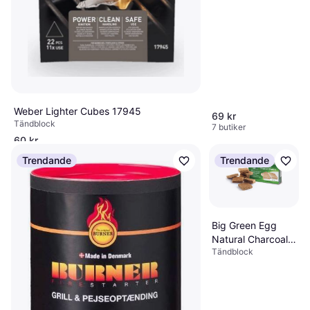
Weber Lighter Cubes 17945
69 kr
Tändblock
7 butiker
60 kr
9 butiker
Trendande
Trendande
Big Green Egg
Natural Charcoal
Tändblock
Starters 101020