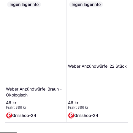
alternativ till traditionell
Ingen lagerinfo
Ingen lagerinfo
tändvätska. Perfekta för alla typer
av kolgrillar – inte bara Kamado
Joe. Egenskaper: Lukt- och rökfria
– påverkar inte smaken på maten
Miljövänligt alternativ till
tändvätska Lätta att tända – även
när de är fuktiga Fungerar i alla
kolgrillar , inklusive Kamado Joe
Förpackning med 24 st tändkuber
Enkel, säker och ren upptändning –
varje gång du grillar!
Weber Anzündwürfel 22 Stück
Weber Anzündwürfel Braun -
Ökologisch
46 kr
46 kr
Frakt 386 kr
Frakt 386 kr
Grillshop-24
Grillshop-24