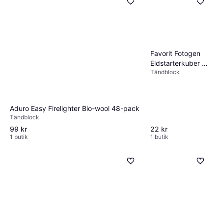
Favorit Fotogen
Eldstarterkuber 32
Tändblock
Stycken
Aduro Easy Firelighter Bio-wool 48-pack
Tändblock
99 kr
22 kr
1 butik
1 butik