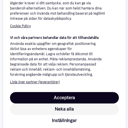
Tändblock
Bundle 2 Pinnar
åtgärder kräver vi ditt samtycke, som du kan ge via
banderoll-alternativen. Du kan när som helst hantera dina
preferenser och invända mot behandling baserat på legitimt
intresse på sidan för dataskyddspolicy.
Cookie Policy
Vi och våra partners behandlar data för att tillhandahålla
Använda exakta uppgifter om geografisk positionering.
Aktivt läsa av enhetens egenskaper för
identifieringsändamål. Lagra och/eller få åtkomst till
information på en enhet. Mäta reklamprestanda. Använda
begränsade data för att välja reklam. Personanpassad
Mustang Luktfria Tändpåsar 100 Pack
reklam och innehåll, reklam- och innehållsmätning,
30 kr
Tändblock
forskning angående målgrupp och tjänsteutveckling.
2 butiker
99 kr
Lista över partner (leverantörer)
2 butiker
Trendande
Acceptera
Neka alla
Inställningar