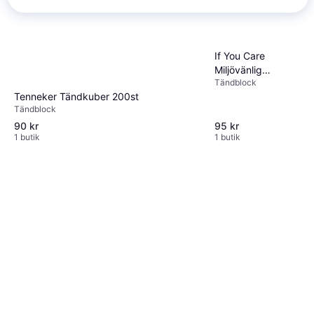
If You Care
Miljövänlig
Tändblock
Braständare 72 st
Tenneker Tändkuber 200st
Tändblock
90 kr
95 kr
1 butik
1 butik