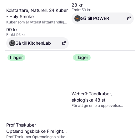
st
28 kr
Frakt 59 kr
Kolstartare, Naturell, 24 Kuber
- Holy Smoke
Gå till POWER
Kuber som är ytterst lättantändliga
till skillnad från riktigt högkvalitativ
99 kr
kol. Tänd fjutt på ett par såna här
Frakt 95 kr
och lägg bland kolen så löser sig
alla världens bekymmer.
Gå till KitchenLab
I lager
I lager
Weber® Tändkuber,
ekologiska 48 st.
För att ge en bra upplevelse
använder vi teknik som cookies för
att lagra och/eller komma åt
enhetsinformation. När du
Prof Trækuber
samtycker till dessa tekniker kan vi
behandla data som surfbeteende
Optændingsblokke Firelighter
eller unika ID:n på denna
Prof Trækuber Optændingsblokke
Vegetal 96 stk