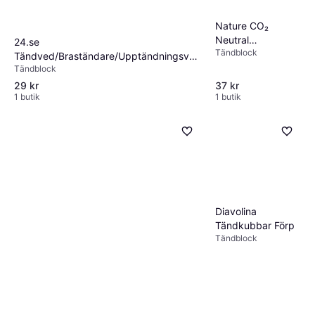
Nature CO₂
Neutral
24.se
Tändblock
Firelighters
Tändved/Braständare/Upptändningsved
Tändblock
2-pack
29 kr
37 kr
1 butik
1 butik
Diavolina
Tändkubbar Förp
Tändblock