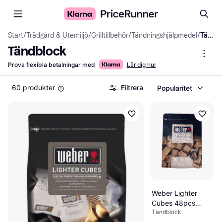
Start
/
Trädgård & Utemiljö
/
Grilltillbehör
/
Tändningshjälpmedel
/
Tändblock
Tändblock
Prova flexibla betalningar med
Lär dig hur
60 produkter
Filtrera
Popularitet
Weber Lighter
Cubes 48pcs
Tändblock
17612