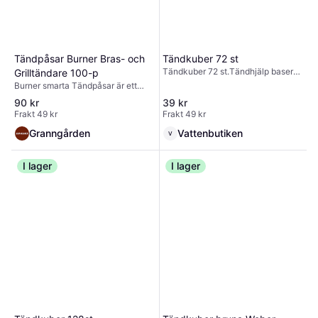
Tändpåsar Burner Bras- och
Tändkuber 72 st
Tändkuber 72 st.Tändhjälp baserad
Grilltändare 100-p
på vegetabilisk olja – giftfri och
Burner smarta Tändpåsar är ett
luktfri. Tillverkad av träbaserad
smidigt hjälpmedel för enkel
90 kr
39 kr
biomassa.EgenskaperMaterial:
upptändning av kolgrillen eller
Frakt 49 kr
Frakt 49 kr
Tillverkad av biomassa: FSC-
öppna spisen! Ett praktiskt pack
certifierat blandat trä och
med totalt 100 tändpåsar
Granngården
Vattenbutiken
V
vegetabilisk olja.
I lager
I lager