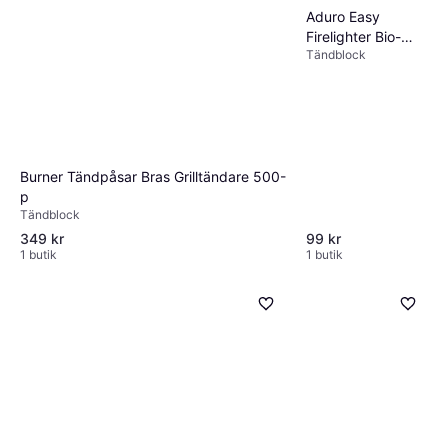
Aduro Easy
Firelighter Bio-
Tändblock
Cube 200st
Burner Tändpåsar Bras Grilltändare 500-
p
Tändblock
349 kr
99 kr
1 butik
1 butik