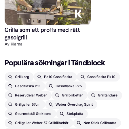
Grilla som ett proffs med rätt 
gasolgrill
Av Klarna
Populära sökningar i Tändblock
Grillkorg
Pc10 Gasolflaska
Gasolflaska Pk10
Gasolflaska P11
Gasolflaska Pk5
Reservdelar Weber
Grillbriketter
Grilltändare
Grillgaller 57cm
Weber Överdrag Spirit
Gourmetstål Stekbord
Stekplatta
Grillgaller Weber 57 Grilltillbehör
Non Stick Grillmatta