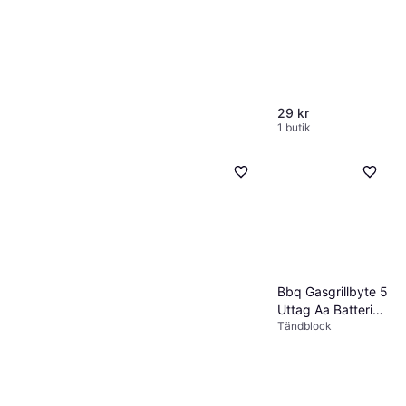
29 kr
1 butik
Outdoor Element Fire Tinder Sheets 10-
PK
Tändblock
120 kr
1 butik
Bbq Gasgrillbyte 5
Uttag Aa Batteri
Tändblock
Tryckknapp
Tändare