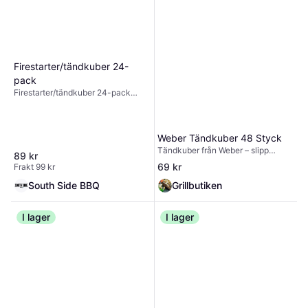
Firestarter/tändkuber 24-
pack
Firestarter/tändkuber 24-pack
Upplev den lätta tändningen med
Kamado Joe Fire Starters. Formade
till små kuber av rent paraffinvax
ger våra premium Fire Starters en
Weber Tändkuber 48 Styck
ren, varm och luktfri miljövänlig
Tändkuber från Weber – slipp
89 kr
bränna utan några uppblossningar
tändvätskan och kom snabbt igång
69 kr
Frakt 99 kr
eller kemiska smaker.
med grillningen. 48 st. i varje
förpackning.
South Side BBQ
Grillbutiken
I lager
I lager