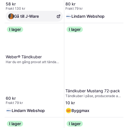
webbplats. Om du inte samtycker
Firelighter Vegetal 96 stk
58 kr
80 kr
eller om du återkallar ditt samtycke
Frakt 130 kr
Frakt 79 kr
kan detta påverka vissa funktioner
negativt.
Gå till J-Ware
Lindarn Webshop
I lager
I lager
Weber® Tändkuber
Har du en gång provat att tända
grillen med tändkuber, kommer du
aldrig att vilja använda dig av något
annat. Tändkuber är hemligheten
bakom en snabb och miljövänlig
tändning utan aska. Även om det
blåser eller regnar tänds kolet på
Tändkuber Mustang 72-pack
bara några sekunder, och du slipper
Tändkuber i påse, producerade av
60 kr
lukten av tändvätska, som även
FCS-märkt trämassa och
10 kr
Frakt 79 kr
kan överföras till maten. […]
vegetabilisk olja. Brinntid cirka 10
minuter. Innehåller inga giftiga
Lindarn Webshop
Byggmax
ämnen.
I lager
I lager