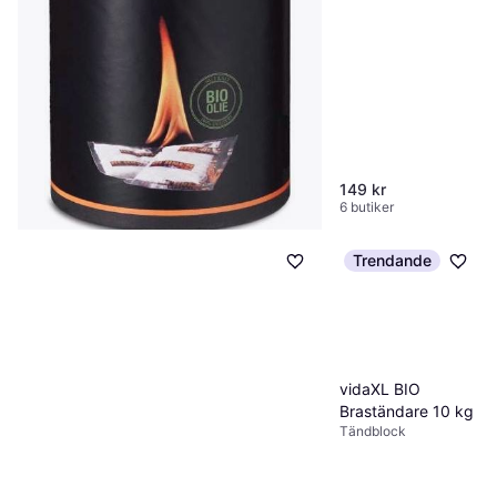
149 kr
6 butiker
Trendande
Burner Fire Starter 100-pack
Tändblock
50 kr
6 butiker
vidaXL BIO
Braständare 10 kg
Tändblock