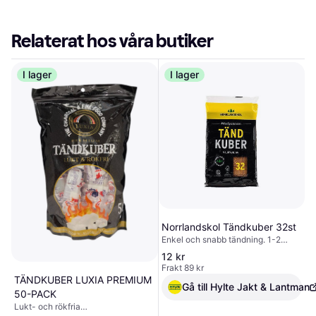
Relaterat hos våra butiker
I lager
I lager
Norrlandskol Tändkuber 32st
Enkel och snabb tändning. 1-2
kuber per tändning räcker Brinner
12 kr
ca 10 min Tillverkade enligt
Frakt 89 kr
gällande Europastandard av
TÄNDKUBER LUXIA PREMIUM
certifierad råvara Perfekt för grillen,
Gå till Hylte Jakt & Lantman
50-PACK
kaminen och brasan
Lukt- och rökfria