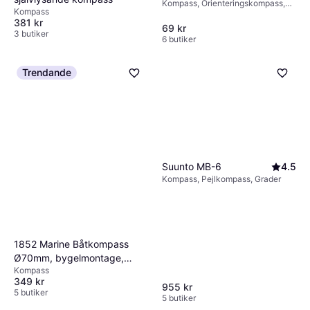
Kompass, Orienteringskompass,
Kompass
Grader
381 kr
69 kr
3 butiker
6 butiker
Trendande
Suunto MB-6
4.5
Kompass, Pejlkompass, Grader
1852 Marine Båtkompass
Ø70mm, bygelmontage,
Kompass
svart
349 kr
955 kr
5 butiker
5 butiker