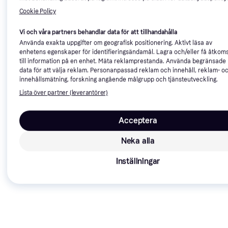
Cookie Policy
Vi och våra partners behandlar data för att tillhandahålla
Använda exakta uppgifter om geografisk positionering. Aktivt läsa av
enhetens egenskaper för identifieringsändamål. Lagra och/eller få åtkoms
till information på en enhet. Mäta reklamprestanda. Använda begränsade
data för att välja reklam. Personanpassad reklam och innehåll, reklam- o
innehållsmätning, forskning angående målgrupp och tjänsteutveckling.
Silva Compass Starter 1-2-3
No Colour One Size
Lista över partner (leverantörer)
Silva 85E Compass
Kompass
Kompass, Orienteringskompass,
1 149 kr
Väderstreck, Grader
Acceptera
199 kr
6 butiker
8 butiker
Neka alla
Trendande
Inställningar