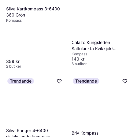
Silva Kartkompass 3-6400
360 Grön
Kompass
Calazo Kungsleden
Saltoluokta Kvikkjokk
Kompass
1:50.000
140 kr
359 kr
6 butiker
2 butiker
Trendande
Trendande
Silva Ranger 4-6400
Briv Kompass
självlysande kompass