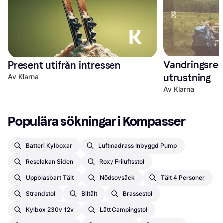
Vandringsred
Present utifrån intressen
utrustning 
Av Klarna
Av Klarna
Populära sökningar i Kompasser
Batteri Kylboxar
Luftmadrass Inbyggd Pump
Reselakan Siden
Roxy Friluftsstol
Uppblåsbart Tält
Nödsovsäck
Tält 4 Personer
Strandstol
Biltält
Brassestol
Kylbox 230v 12v
Lätt Campingstol