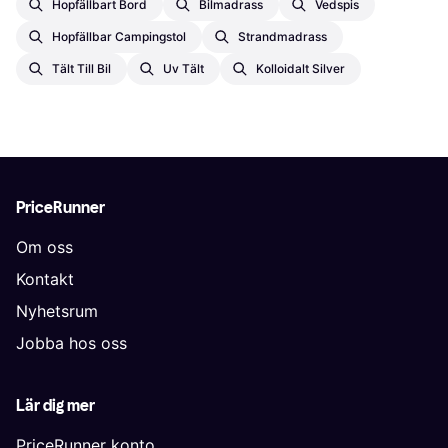
Hopfällbart Bord
Bilmadrass
Vedspis
Hopfällbar Campingstol
Strandmadrass
Tält Till Bil
Uv Tält
Kolloidalt Silver
PriceRunner
Om oss
Kontakt
Nyhetsrum
Jobba hos oss
Lär dig mer
PriceRunner konto