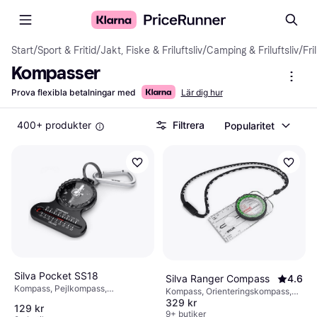
Start
/
Sport & Fritid
/
Jakt, Fiske & Friluftsliv
/
Camping & Friluftsliv
/
Fri
Kompasser
Prova flexibla betalningar med
Lär dig hur
400+ produkter
Filtrera
Popularitet
Silva Pocket SS18
Silva Ranger Compass
4.6
Kompass, Pejlkompass,
Kompass, Orienteringskompass,
Väderstreck
329 kr
1:50000, 1:25000
129 kr
9+ butiker