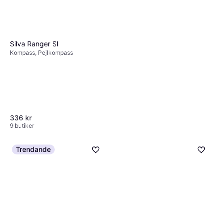
Silva Ranger Sl
Kompass, Pejlkompass
336 kr
9 butiker
Trendande
Millu Millu Kompass 1 St
Kompass
69 kr
4 butiker