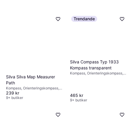
Trendande
Silva Compass Typ 1933
Kompass transparent
Kompass, Orienteringskompass,
Silva Silva Map Measurer
Väderstreck, Grader
Path
Kompass, Orienteringskompass,
239 kr
Grader, 1:15000
465 kr
9+ butiker
9+ butiker