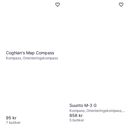
Coghlan's Map Compass
Kompass, Orienteringskompass
Suunto M-3 G
Kompass, Orienteringskompass,
656 kr
1:25000, 1:20000, 1:50000
95 kr
5 butiker
7 butiker