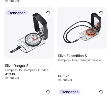
9+ butiker
Trendande
Silva Expedition S
Kompass, Orienteringskompass,
Grader, 1:25000, 1:50000
Silva Ranger S
Kompass, Pejlkompass, Grader,
413 kr
1:25000, 1:50000
685 kr
9+ butiker
9+ butiker
Trendande