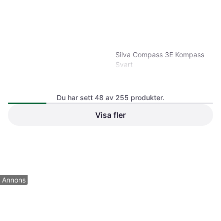
Silva Compass 3E Kompass
Svart
Kompass
Du har sett 48 av 255 produkter.
Visa fler
Arko Arkösund Sverigeserien
Topo50
Kompass
140 kr
479 kr
4 butiker
6 butiker
1
2
3
...
6
Annons