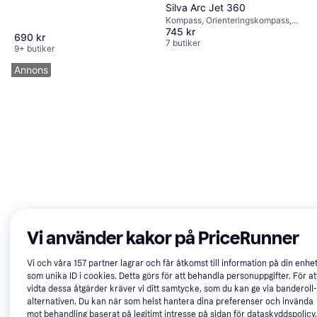
Silva Arc Jet 360
Kompass, Orienteringskompass,
745 kr
1:15000
690 kr
7 butiker
9+ butiker
Annons
Vi använder kakor på PriceRunner
Vi och våra
157
partner lagrar och får åtkomst till information på din enhet
som unika ID i cookies. Detta görs för att behandla personuppgifter. För at
vidta dessa åtgärder kräver vi ditt samtycke, som du kan ge via banderoll-
alternativen. Du kan när som helst hantera dina preferenser och invända
mot behandling baserat på legitimt intresse på sidan för dataskyddspolicy.