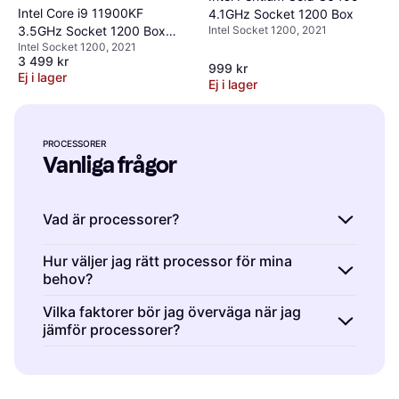
Intel Core i9 11900KF
4.1GHz Socket 1200 Box
Intel Socket 1200, 2021
3.5GHz Socket 1200 Box
Intel Socket 1200, 2021
without Cooler
3 499 kr
999 kr
Ej i lager
Ej i lager
PROCESSORER
Vanliga frågor
Vad är processorer?
Processorer är hjärnan i din dator som utför
Hur väljer jag rätt processor för mina
behov?
beräkningar och kör program. De påverkar
datorns hastighet och prestanda. När du
Processorer är olika beroende på
Vilka faktorer bör jag överväga när jag
väljer en processor, tänk på antalet kärnor
jämför processorer?
användningsområde. För dagligt bruk, välj en
och klockhastighet för att säkerställa att den
med färre kärnor och lägre klockhastighet.
Processorer är olika i prestanda baserat på
klarar dina dagliga uppgifter eller spelbehov.
För spel eller tunga applikationer, leta efter
kärnor, trådar och klockhastighet. Jämför
fler kärnor och högre hastigheter. Tänk också