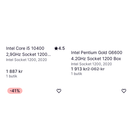
Intel Core i5 10400
4.5
Intel Pentium Gold G6600
2,9GHz Socket 1200
4.2GHz Socket 1200 Box
Intel Socket 1200, 2020
Tray
Intel Socket 1200, 2020
1 913 kr
2 062 kr
1 887 kr
1 butik
1 butik
-41%