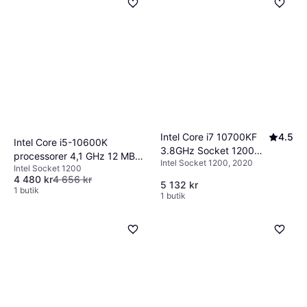
och cacheminne, också påverkar hastigheten.
dator senare, se till att processorn är
Vi rekommenderar att jämföra processorer
kompatibel med nyare komponenter och
inom samma generation för att få en rättvis
teknologier. Det kan vara värt att investera i
bild av deras prestanda.
en något kraftfullare modell idag för att
undvika flaskhalsar imorgon.
Intel Core i7 10700KF
4.5
Intel Core i5-10600K
3.8GHz Socket 1200
processorer 4,1 GHz 12 MB
Intel Socket 1200, 2020
Box without Cooler
Intel Socket 1200
Smart Cache
4 480 kr
4 656 kr
5 132 kr
1 butik
1 butik