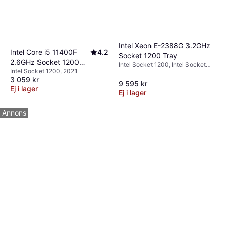
Intel Xeon E-2388G 3.2GHz
Intel Core i5 11400F
4.2
Socket 1200 Tray
2.6GHz Socket 1200
Intel Socket 1200, Intel Socket
Intel Socket 1200, 2021
Box
2066, 2021
3 059 kr
9 595 kr
Ej i lager
Ej i lager
Annons