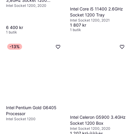
3,8GHz Socket 1200
Intel Socket 1200, 2020
Box without Cooler
Intel Core i5 11400 2.6GHz
Socket 1200 Tray
Intel Socket 1200, 2021
1 807 kr
6 400 kr
1 butik
1 butik
-13%
Intel Pentium Gold G6405
Processor
Intel Celeron G5900 3.4GHz
Intel Socket 1200
Socket 1200 Box
Intel Socket 1200, 2020
1 207 kr
1 233 kr