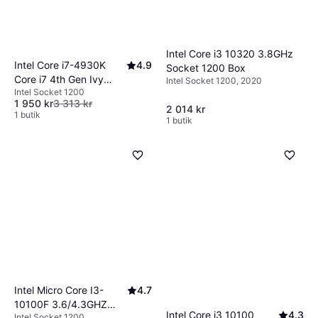
Intel Core i3 10320 3.8GHz
Intel Core i7-4930K
4.9
Socket 1200 Box
Core i7 4th Gen Ivy
Intel Socket 1200, 2020
Intel Socket 1200
Bridge-E 6-Core 3.4
1 950 kr
3 313 kr
GHz LGA 2011 130W
2 014 kr
1 butik
1 butik
Desktop Processor
BX80633i74930K
Intel Micro Core I3-
4.7
10100F 3.6/4.3GHZ
Intel Core i3 10100
4.3
Intel Socket 1200