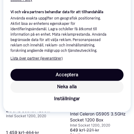
Intel CPU Core i9 10900E 10-
Intel Xeon E-2374G 3.7GHz
Core LGA1200 Socket Tray
Socket 1200 Tray
Vi och våra partners behandlar data för att tillhandahålla
Intel Socket 1200
Intel Socket 1200, 2021
6 089 kr
6 201 kr
7 614 kr
Använda exakta uppgifter om geografisk positionering.
Från 2 098 kr/mån
Från 2 623 kr/mån
Aktivt läsa av enhetens egenskaper för
3 butiker
3 butiker
identifieringsändamål. Lagra och/eller få åtkomst till
information på en enhet. Mäta reklamprestanda. Använda
begränsade data för att välja reklam. Personanpassad
-47%
reklam och innehåll, reklam- och innehållsmätning,
forskning angående målgrupp och tjänsteutveckling.
Lista över partner (leverantörer)
Acceptera
Neka alla
Inställningar
Intel Core i5 10400
4.5
2.9GHz Socket 1200
Intel Celeron G5905 3.5GHz
Intel Socket 1200, 2020
Tray
Socket 1200 Box
Intel Socket 1200, 2020
649 kr
1 221 kr
1 459 kr
1 464 kr