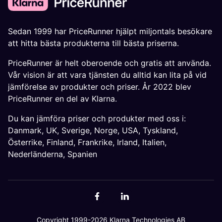
Sedan 1999 har PriceRunner hjälpt miljontals besökare
att hitta bästa produkterna till bästa priserna.
PriceRunner är helt oberoende och gratis att använda.
Vår vision är att vara tjänsten du alltid kan lita på vid
jämförelse av produkter och priser. År 2022 blev
PriceRunner en del av Klarna.
Du kan jämföra priser och produkter med oss i:
Danmark
,
UK
,
Sverige
,
Norge
,
USA
,
Tyskland
,
Österrike
,
Finland
,
Frankrike
,
Irland
,
Italien
,
Nederländerna
,
Spanien
Copyright 1999-2026 Klarna Technologies AB