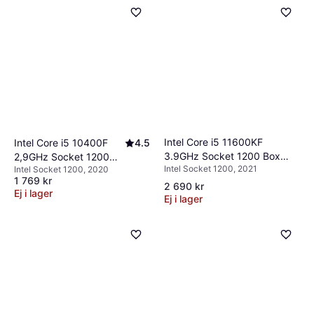
även energiförbrukning och kylbehov.
på kompatibilitet med ditt moderkort.
Kontrollera recensioner och benchmark-tester
för att förstå verklig prestanda innan köp.
Intel Core i5 11600KF
Intel Core i5 10400F
4.5
3.9GHz Socket 1200 Box
2,9GHz Socket 1200
Intel Socket 1200, 2021
without Cooler
Intel Socket 1200, 2020
Box
1 769 kr
2 690 kr
Ej i lager
Ej i lager