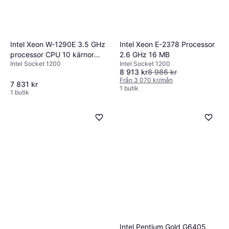
Intel Xeon W-1290E 3.5 GHz
Intel Xeon E-2378 Processor
processor CPU 10 kärnor
2.6 GHz 16 MB
Intel Socket 1200
Intel Socket 1200
(Deca-core) 3,5 GHz
8 913 kr
8 986 kr
LGA1200 Bulk (utan kylare)
Från 3 070 kr/mån
7 831 kr
1 butik
1 butik
Intel Pentium Gold G6405