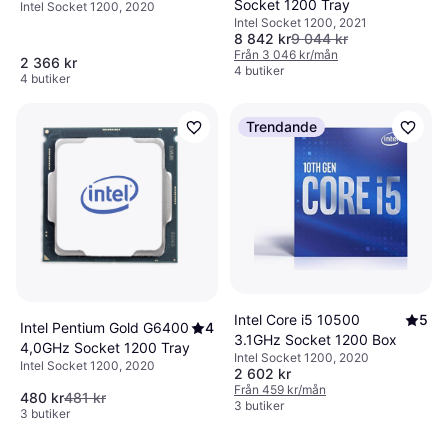
Socket 1200 Tray
Intel Socket 1200, 2020
Box
Intel Socket 1200, 2021
8 842 kr
9 044 kr
Från 3 046 kr/mån
2 366 kr
4 butiker
4 butiker
Trendande
Intel Core i5 10500
5
Intel Pentium Gold G6400
4
3.1GHz Socket 1200 Box
4,0GHz Socket 1200 Tray
Intel Socket 1200, 2020
Intel Socket 1200, 2020
2 602 kr
Från 459 kr/mån
480 kr
481 kr
3 butiker
3 butiker