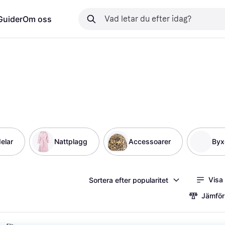
Guider
Om oss
elar
Nattplagg
Accessoarer
Byx
Visa
Sortera efter popularitet
Jämför