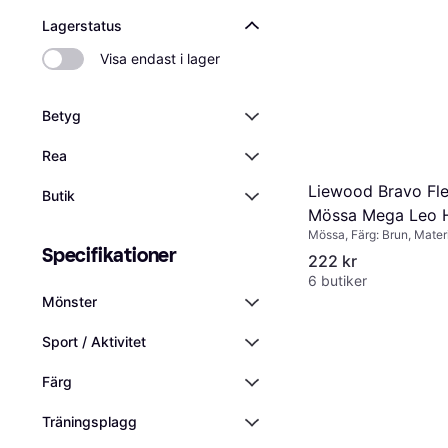
Lagerstatus
Visa endast i lager
Betyg
Rea
Liewood Bravo Fl
Butik
Mössa Mega Leo 
Mössa, Färg: Brun, Materi
Mix -
Specifikationer
Polyester, Mönster: Leop
222 kr
6 butiker
Mönster
Sport / Aktivitet
Färg
Träningsplagg