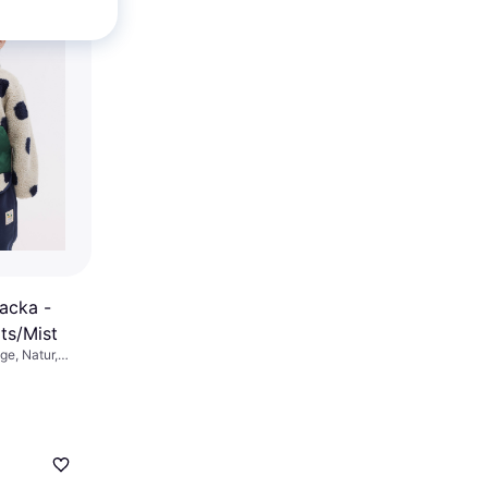
acka -
ts/Mist
ge, Natur,
, Blå, Vit,
Polyester,
ter: Prickig,