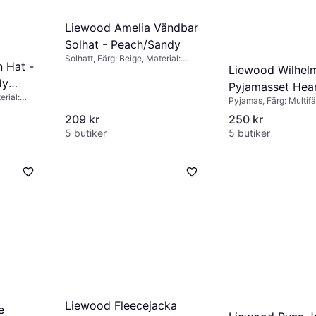
Liewood Amelia Vändbar
Solhat - Peach/Sandy
Solhatt, Färg: Beige, Material:
 Hat -
Liewood Wilhel
Bomull
dy
Pyjamasset Hea
erial:
Pyjamas, Färg: Multifä
Sweetheart Pal
Polyester
Grå, Material: Bomull
209 kr
250 kr
Mix
5 butiker
5 butiker
Liewood Fleecejacka
e