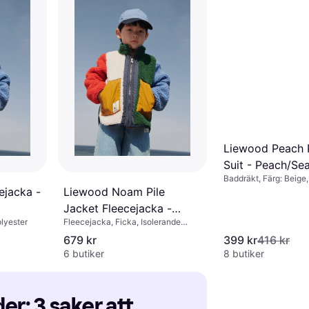
Liewood Peach P
Suit - Peach/Sea
Baddräkt, Färg: Beige,
Elastan/Lycra/Spandex
ejacka -
Liewood Noam Pile
Jacket Fleecejacka -
olyester
Fleecejacka, Ficka, Isolerande
Green
funktion, Färg: Grön
679 kr
399 kr
416 kr
6 butiker
8 butiker
r: 3 saker att 