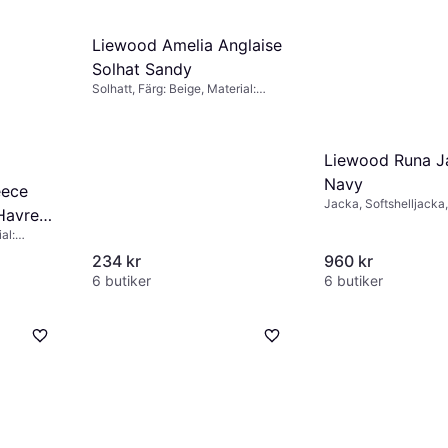
Liewood Amelia Anglaise
Solhat Sandy
Solhatt, Färg: Beige, Material:
Bomull
Liewood Runa J
Navy
eece
Jacka, Softshelljacka,
Havre
Ficka, Varmfodrat, Färg
al:
Natur, Material: Polye
ard
Enfärgad
234 kr
960 kr
6 butiker
6 butiker