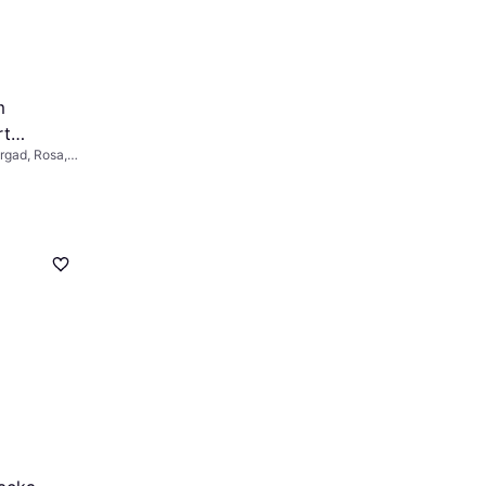
m
rt
rgad, Rosa,
e Tuscany