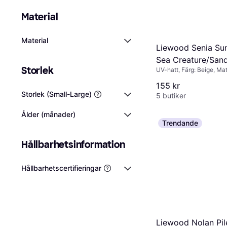
Material
Material
Liewood Senia Sun
Sea Creature/San
Storlek
UV-hatt, Färg: Beige, Mat
(LW17682-1032)
Elastan/Lycra/Spandex, 
155 kr
Storlek (Small-Large)
5 butiker
Ålder (månader)
Trendande
Hållbarhetsinformation
Hållbarhetscertifieringar
Liewood Nolan Pil