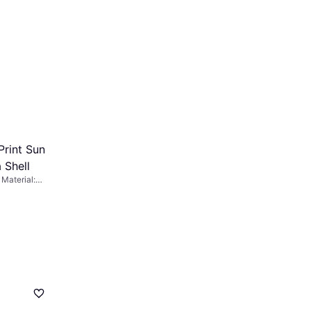
rint Sun
 Shell
 Material:
, Polyester