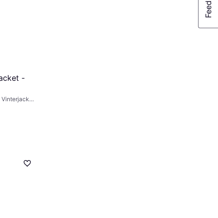
acket -
 Vinterjacka,
: Beige, Blå,
ster, Mönster: