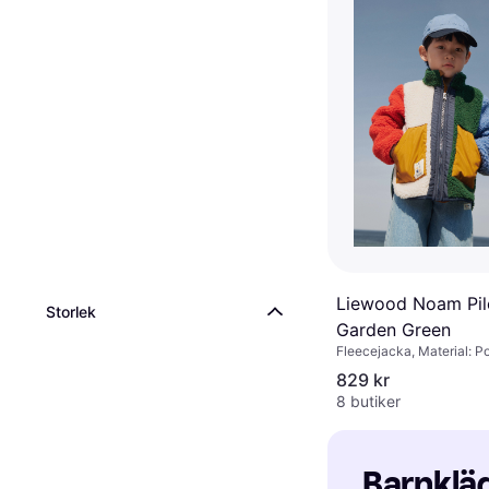
Liewood Noam Pil
Storlek
Garden Green
Fleecejacka, Material: P
829 kr
8 butiker
Barnkläde