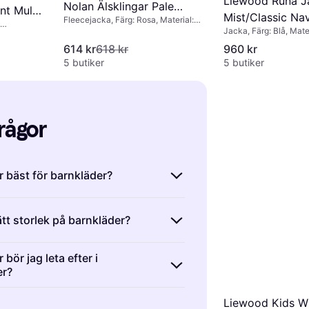
Liewood Runa J
Nolan Älsklingar Pale
nt Multi
Mist/Classic Na
Fleecejacka, Färg: Rosa, Material:
Toscana - Tuscany
96)
Jacka, Färg: Blå, Mater
Polyester, Fleece
lyester
Polyester, Mönster: E
614 kr
618 kr
960 kr
5 butiker
5 butiker
frågor
är bäst för barnkläder?
ta gjorda av bomull, ull eller
rätt storlek på barnkläder?
rial. Bomull är mjukt och andas
det idealiskt för känslig hud. Ull
märkta med storlekar baserade på
bra under kallare månader, medan
 bör jag leta efter i
d i centimeter. För att hitta rätt
er?
rial ofta är mer slitstarka och
arnets längd och jämför med
Välj material efter säsong och
r är designade för att hålla barnen
Liewood Kids W
rna från olika märken. Tänk också