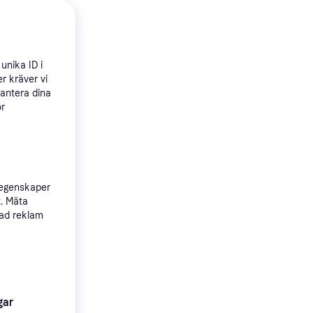
unika ID i
r kräver vi
hantera dina
ör
jacka
 egenskaper
ossom
t. Mäta
Färg: Beige,
sad reklam
 Fleece,
gar