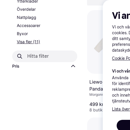
Rensa all
Ytterkläder
Överdelar
Vi a
Nattplagg
Accessoarer
Vi och v
cookies. 
Byxor
ditt samt
Visa fler (11)
preferens
dataskydd
Cookie Po
Pris
Vi och vår
Använda e
Liewood Lily Bath
för ident
Panda Creme De 
reklampre
Morgonrock, Färg: Vit, Ma
Creme
och inneh
Bomull
tjänsteut
499 kr
Lista över
8 butiker