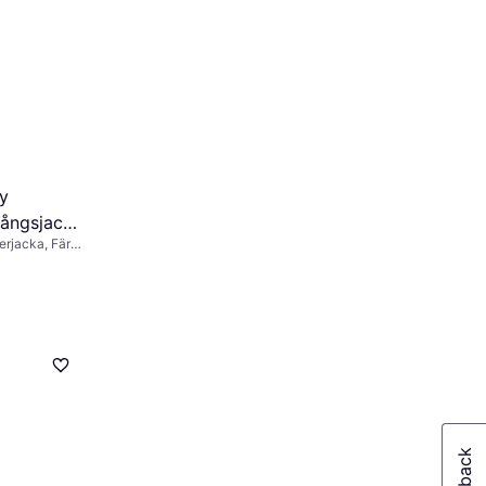
y
ångsjacka
erjacka, Färg:
scany
ter