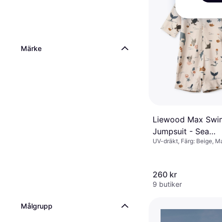
Märke
Liewood Max Swi
Jumpsuit - Sea
UV-dräkt, Färg: Beige, Ma
Creature/Sandy
Polyester, Elastan/Lycr
(LW17602-1032)
260 kr
9 butiker
Målgrupp