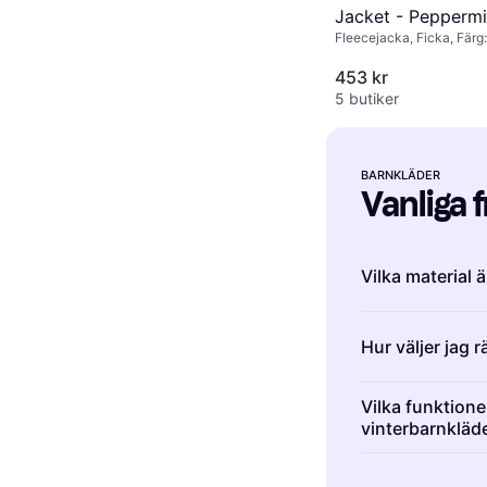
Jacket - Peppermi
Fleecejacka, Ficka, Färg:
Mix (LW19877-23
Multifärgad, Material: Po
453 kr
5 butiker
BARNKLÄDER
Vanliga 
Vilka material 
Barnkläder är of
Hur väljer jag 
syntetiska mate
bra, vilket gör 
Barnkläder är 
håller värmen 
Vilka funktioner
ålder eller läng
vinterbarnkläd
syntetiska mate
storlek, mät b
torkar snabbt. 
Vinterbarnkläde
storlekstabelle
aktivitet.