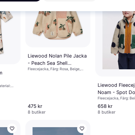
Liewood Nolan Pile Jacka
- Peach Sea Shell
Fleecejacka, Färg: Rosa, Beige,
(LW19877-1542)
m
Material: Polyester
Liewood Fleecej
terial:
a/Spandex
Noam - Spot Do
Fleecejacka, Färg: Bei
Grön, Brun, Multifärgad
475 kr
658 kr
Grå, Material: Fleece, 
8 butiker
8 butiker
Syntet, Gore-Tex, Möns
Enfärgad