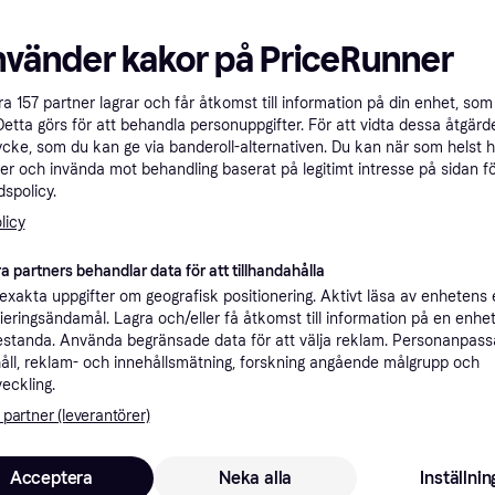
a filter
nvänder kakor på PriceRunner
åra
157
partner lagrar och får åtkomst till information på din enhet, som 
Detta görs för att behandla personuppgifter. För att vidta dessa åtgärde
ycke, som du kan ge via banderoll-alternativen. Du kan när som helst 
er och invända mot behandling baserat på legitimt intresse på sidan f
spolicy.
licy
a partners behandlar data för att tillhandahålla
Liewood Fleece
xakta uppgifter om geografisk positionering. Aktivt läsa av enhetens
Nolan Apple Bl
robe -
Liewood Lily Bathrobe -
ifieringsändamål. Lagra och/eller få åtkomst till information på en enhe
Fleecejacka, Vindtät, 
Multi Mix -
La
standa. Använda begränsade data för att välja reklam. Personanpas
Rabbit Rose (LW12387-
Multifärgad, Material:
terial:
Polyester
åll, reklam- och innehållsmätning, forskning angående målgrupp och
Morgonrock, Färg: Rosa, Material:
0037)
veckling.
Bomull
607 kr
609 kr
600 kr
 partner (leverantörer)
9 butiker
4 butiker
Acceptera
Neka alla
Inställnin
Trendande