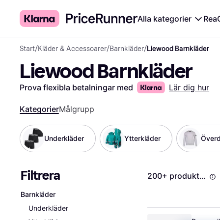
Alla kategorier
Rea
Start
/
Kläder & Accessoarer
/
Barnkläder
/
Liewood Barnkläder
Liewood Barnkläder
Prova flexibla betalningar med
Lär dig hur
Kategorier
Målgrupp
Underkläder
Ytterkläder
Överd
Filtrera
200+ produkter
Barnkläder
Underkläder