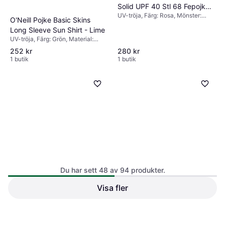
Solid UPF 40 Stl 68 Fepojkar
UV-tröja, Färg: Rosa, Mönster:
- Ash Rose
O'Neill Pojke Basic Skins
Enfärgad
Long Sleeve Sun Shirt - Lime
UV-tröja, Färg: Grön, Material:
Polyester, Elastan/Lycra/Spandex,
252 kr
280 kr
Mönster: Enfärgad
1 butik
1 butik
Du har sett 48 av 94 produkter.
Visa fler
O'Neill Baby Basic Skins
O'Neill Baby Basic Skins
Short Sleeve Sunglasses -
Short Sleeve Sunglasses -
UV-tröja, Färg: Rosa, Mönster:
UV-tröja, Färg: Rosa, Mönster:
Pink
Pink
Enfärgad
Enfärgad