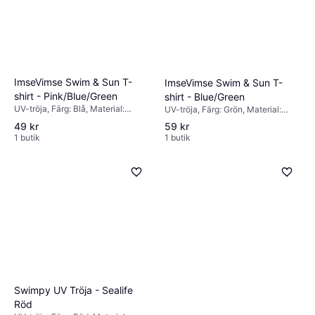
ImseVimse Swim & Sun T-
ImseVimse Swim & Sun T-
shirt - Pink/Blue/Green
shirt - Blue/Green
UV-tröja, Färg: Blå, Material:
UV-tröja, Färg: Grön, Material:
Elastan/Lycra/Spandex, Polyamid
Elastan/Lycra/Spandex, Polyamid
49 kr
59 kr
1 butik
1 butik
Swimpy UV Tröja - Sealife
Röd