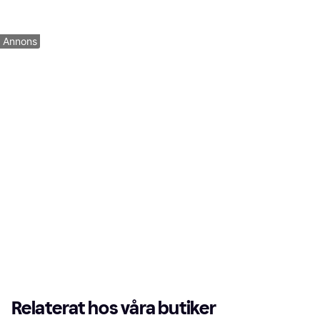
292 kr
292 kr
1 butik
1 butik
1
2
Annons
Relaterat hos våra butiker