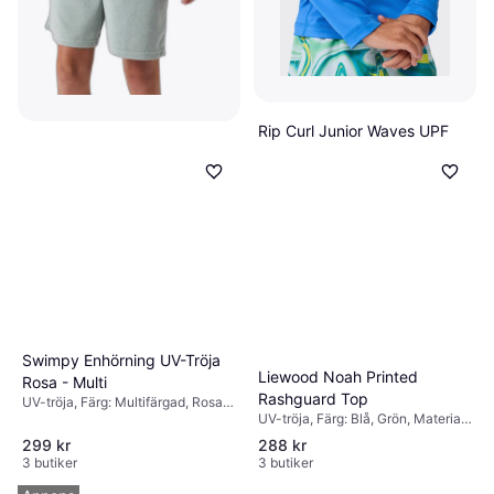
Rip Curl Junior Waves UPF
Björn Borg Toweling Pool
Long Sleeve Rash Vest - Blue
Shirt - Grön
UV-tröja, Färg: Blå, Material:
Gum
Polyester, Elastan/Lycra/Spandex,
UV-tröja, Färg: Blå, Material:
226 kr
Mönster: Enfärgad
Bomull
324 kr
2 butiker
2 butiker
Swimpy Enhörning UV-Tröja
Liewood Noah Printed
Rosa - Multi
Rashguard Top
UV-tröja, Färg: Multifärgad, Rosa,
UV-tröja, Färg: Blå, Grön, Material:
Material: Polyester, Mönster:
Polyester, Mönster: Enfärgad
Enfärgad
299 kr
288 kr
3 butiker
3 butiker