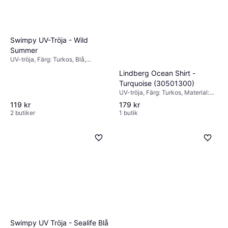
Swimpy UV-Tröja - Wild
Summer
UV-tröja, Färg: Turkos, Blå,
Material: Elastan/Lycra/Spandex,
Lindberg Ocean Shirt -
Polyester, Mönster: Enfärgad
Turquoise (30501300)
UV-tröja, Färg: Turkos, Material:
Elastan/Lycra/Spandex, Polyamid,
119 kr
179 kr
Mönster: Blommig
2 butiker
1 butik
Swimpy UV Tröja - Sealife Blå