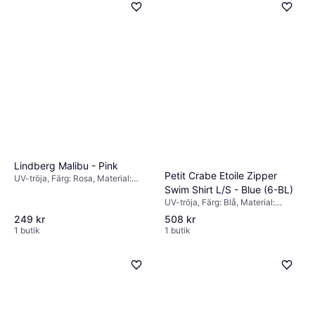
Lindberg Malibu - Pink
Petit Crabe Etoile Zipper
UV-tröja, Färg: Rosa, Material:
Swim Shirt L/S - Blue (6-BL)
Elastan/Lycra/Spandex, Polyamid
UV-tröja, Färg: Blå, Material:
Elastan/Lycra/Spandex, Polyamid
249 kr
508 kr
1 butik
1 butik