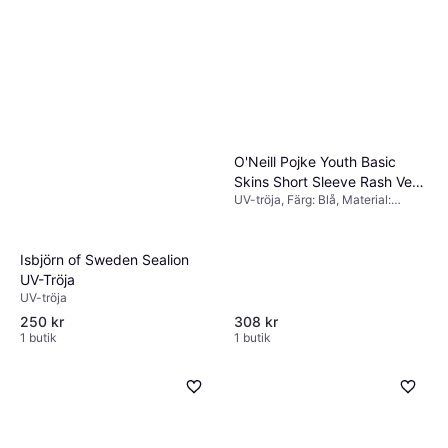
O'Neill Pojke Youth Basic
Skins Short Sleeve Rash Vest
UV-tröja, Färg: Blå, Material:
- Blue
Polyester
Isbjörn of Sweden Sealion
UV-Tröja
UV-tröja
308 kr
250 kr
1 butik
1 butik