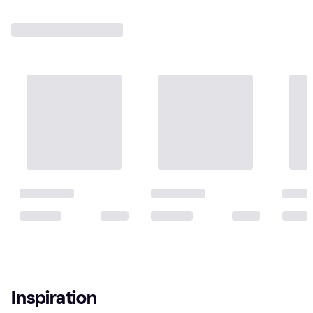
badtröjan för att ge ditt barn ett
Atlantic Blue. Skydda dina barn mot
snyggt och praktiskt solskydd i
solens farliga strålar och låt dem
sommar. SKU: 1008206
utforska världen säkert. Välj vår
gröna UV-tröja idag och gör deras
utomhusupplevelser oförglömliga!
SKU: 1006219
Inspiration