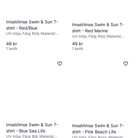
ImseVimse Swim & Sun T-
ImseVimse Swim & Sun T-
shirt - Red/Blue
shirt - Red Marine
UV-tröja, Färg: Röd, Material:
UV-tröja, Färg: Röd, Material:
Elastan/Lycra/Spandex, Polyamid
Elastan/Lycra/Spandex, Polyamid
49 kr
49 kr
1 butik
1 butik
ImseVimse Swim & Sun T-
ImseVimse Swim & Sun T-
shirt - Blue Sea Life
shirt - Pink Beach Life
UV-tröja, Färg: Blå, Material:
UV-tröja, Färg: Rosa, Material: