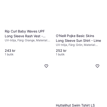
Rip Curl Baby Waves UPF
O'Neill Pojke Basic Skins
Long Sleeve Rash Vest -
UV-tröja, Färg: Orange, Material:
Long Sleeve Sun Shirt - Lime
Vitamin C Orange
Elastan/Lycra/Spandex, Polyester
UV-tröja, Färg: Grön, Material:
Polyester, Elastan/Lycra/Spandex,
243 kr
252 kr
Mönster: Enfärgad
1 butik
1 butik
Huttelihut Swim Tshirt LS