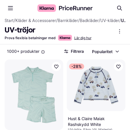
Start
/
Kläder & Accessoarer
/
Barnkläder
/
Badkläder
/
UV-kläder
/
UV-tröjor
UV-tröjor
Prova flexibla betalningar med
Lär dig hur
1000+ produkter
Filtrera
Popularitet
-28%
Hust & Claire Maiak
Rashskydd White
UV-tröja, Färg: Vit, Material: