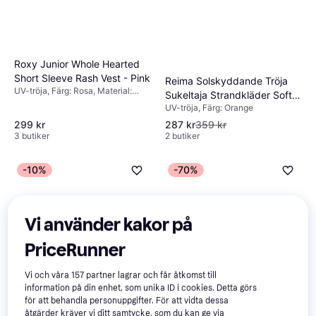
Roxy Junior Whole Hearted
Short Sleeve Rash Vest - Pink
Reima Solskyddande Tröja
UV-tröja, Färg: Rosa, Material:
Sukeltaja Strandkläder Soft
Polyester, Mönster: Enfärgad
UV-tröja, Färg: Orange
Coral
299 kr
287 kr
359 kr
3 butiker
2 butiker
-10%
-70%
Vi använder kakor på
PriceRunner
Vi och våra
157
partner lagrar och får åtkomst till
information på din enhet, som unika ID i cookies. Detta görs
Hust & Claire UV-Skydd
för att behandla personuppgifter. För att vidta dessa
Maiak Marinblå Konjak Mint
åtgärder kräver vi ditt samtycke, som du kan ge via