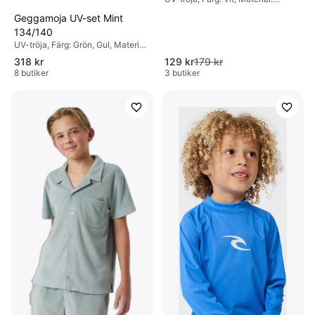
Elastan/Lycra/Spandex, Polyester
Geggamoja UV-set Mint
134/140
UV-tröja, Färg: Grön, Gul, Material:
Elastan/Lycra/Spandex, Polyester,
318 kr
129 kr
179 kr
Mönster: Enfärgad
8 butiker
3 butiker