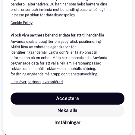
UV-tröja, Färg: Vit, Natur, Blå,
Vit
Wheat Ada UV40+ Badtröja -
banderoll-alternativen. Du kan när som helst hantera dina
Material: Elastan/Lycra/Spandex,
Multi Rainbow
Polyester, Mönster: Enfärgad,
preferenser och invända mot behandling baserat på legitimt
UV-tröja, Färg: Rosa, Material:
Randig
intresse på sidan för dataskyddspolicy.
Elastan/Lycra/Spandex, Polyester
212 kr
235 kr
128 kr
429 kr
Cookie Policy
2 butiker
2 butiker
Vi och våra partners behandlar data för att tillhandahålla
Trendande
Använda exakta uppgifter om geografisk positionering.
Aktivt läsa av enhetens egenskaper för
identifieringsändamål. Lagra och/eller få åtkomst till
information på en enhet. Mäta reklamprestanda. Använda
begränsade data för att välja reklam. Personanpassad
reklam och innehåll, reklam- och innehållsmätning,
forskning angående målgrupp och tjänsteutveckling.
Lista över partner (leverantörer)
Soft Gallery Badtröja UV50
Acceptera
Astin m. Emojies Badkläder
Color Kids UV Shirt -
UV-tröja, Färg: Röd, Rosa, Blå,
Lavender Mist
Material: Bomull,
Neka alla
UV-tröja, Färg: Lila, Material:
Elastan/Lycra/Spandex, Viskos
Elastan/Lycra/Spandex, Polyamid
308 kr
155 kr
Inställningar
2 butiker
2 butiker
Annons