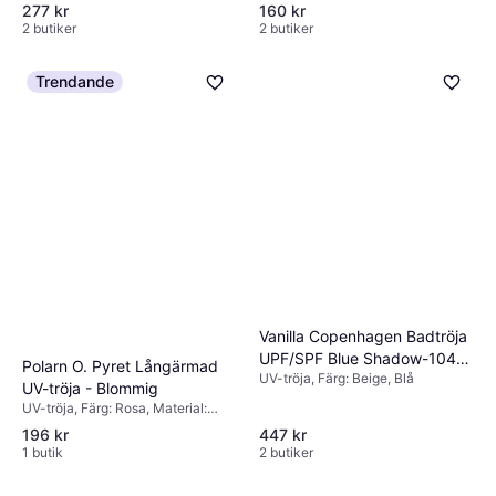
277 kr
160 kr
2 butiker
2 butiker
Trendande
Vanilla Copenhagen Badtröja
UPF/SPF Blue Shadow-104-
Polarn O. Pyret Långärmad
UV-tröja, Färg: Beige, Blå
110
UV-tröja - Blommig
UV-tröja, Färg: Rosa, Material:
Polyester, Mönster: Blommig
196 kr
447 kr
1 butik
2 butiker