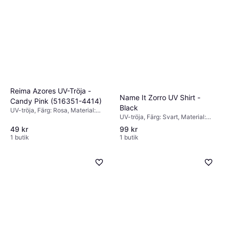
Reima Azores UV-Tröja -
Name It Zorro UV Shirt -
Candy Pink (516351-4414)
Black
UV-tröja, Färg: Rosa, Material:
UV-tröja, Färg: Svart, Material:
Elastan/Lycra/Spandex, Polyamid
Elastan/Lycra/Spandex, Nylon,
49 kr
99 kr
Polyester, Mönster: Enfärgad
1 butik
1 butik