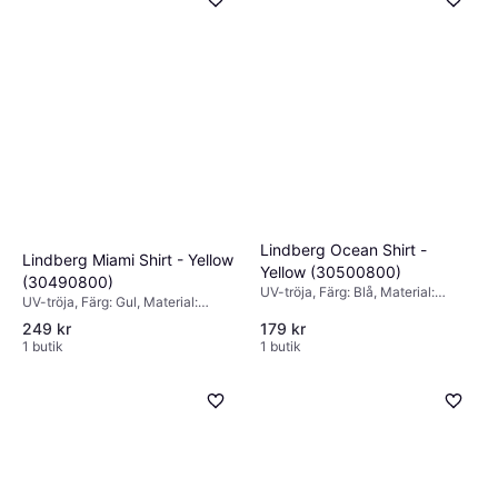
Lindberg Ocean Shirt -
Lindberg Miami Shirt - Yellow
Yellow (30500800)
(30490800)
UV-tröja, Färg: Blå, Material:
UV-tröja, Färg: Gul, Material:
Polyamid, Elastan/Lycra/Spandex,
Polyamid, Elastan/Lycra/Spandex,
249 kr
179 kr
Mönster: Blommig
Mönster: Blommig
1 butik
1 butik