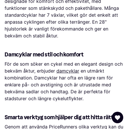
designade för komfort och effektivitet, med
funktioner som stänkskydd och pakethållare. Många
standardcyklar har 7 växlar, vilket gör det enkelt att
anpassa cyklingen efter olika terränger. En 28"
hjulstorlek är vanligt förekommande och ger en
bekväm och stabil åktur.
Damcyklar med stil och komfort
För de som söker en cykel med en elegant design och
bekväm åktur, erbjuder
damcyklar
en utmärkt
kombination. Damcyklar har ofta en lägre ram för
enklare på- och avstigning och är utrustade med
bekväma sadlar och handtag. De är perfekta för
stadsturer och längre cykelutflykter.
Smarta verktyg som hjälper dig att hitta rätt
Genom att använda PriceRunners olika verktyg kan du