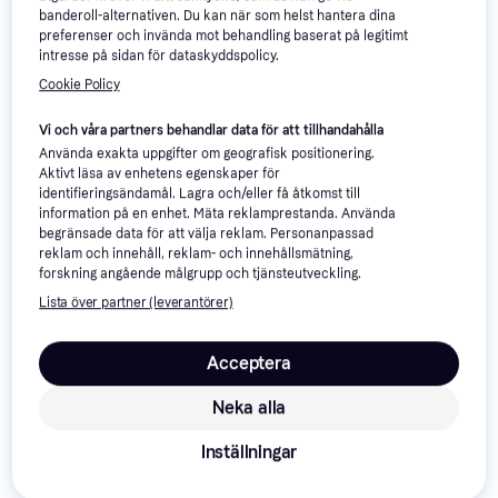
banderoll-alternativen. Du kan när som helst hantera dina
Trek Marlin 4 Gen 3 Hardtail
preferenser och invända mot behandling baserat på legitimt
Monark Emma 3 Växlar Svart
Mountain Bike Shimano Altus
intresse på sidan för dataskyddspolicy.
Damcykel
Mountainbike, 29"
8V Blue Sage Unisex
Cookie Policy
Standardcykel, Stadscykel, 3
växlar, 28"
6 790 kr
6 365 kr
Vi och våra partners behandlar data för att tillhandahålla
9 butiker
5 butiker
Använda exakta uppgifter om geografisk positionering.
Aktivt läsa av enhetens egenskaper för
identifieringsändamål. Lagra och/eller få åtkomst till
information på en enhet. Mäta reklamprestanda. Använda
begränsade data för att välja reklam. Personanpassad
reklam och innehåll, reklam- och innehållsmätning,
forskning angående målgrupp och tjänsteutveckling.
Lista över partner (leverantörer)
Acceptera
Neka alla
Inställningar