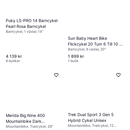
köp för bästa passform.
Puky LS-PRO 14 Barncykel
Pearl Rosa Barncykel
Barncykel, 1 växlar, 14"
Sun Baby Heart Bike
Flickcykel 20 Tum 6 Till 10 År
Barncykel, 6 växlar, 20"
Barncykel
4 139 kr
1 899 kr
6 butiker
1 butik
Trek Dual Sport 3 Gen 5
Merida Big.Nine 400
Hybrid Cykel Unisex
Mountainbike Dark
Mountainbike, Trailcykel, 12
Mountainbike, Trailcykel, 29"
Silver/Black Unisex