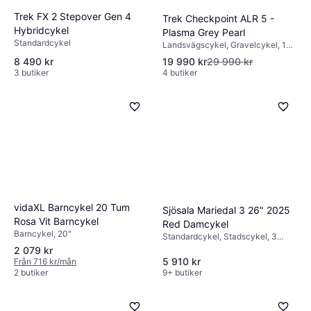
Trek FX 2 Stepover Gen 4
Trek Checkpoint ALR 5 -
Hybridcykel
Plasma Grey Pearl
Standardcykel
Landsvägscykel, Gravelcykel, 12
växlar
8 490 kr
19 990 kr
29 990 kr
3 butiker
4 butiker
vidaXL Barncykel 20 Tum
Sjösala Mariedal 3 26" 2025
Rosa Vit Barncykel
Red Damcykel
Barncykel, 20"
Standardcykel, Stadscykel, 3
växlar, 26"
2 079 kr
5 910 kr
Från 716 kr/mån
2 butiker
9+ butiker