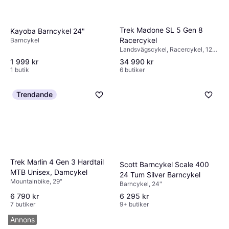
Trek Madone SL 5 Gen 8
Kayoba Barncykel 24"
Racercykel
Barncykel
Landsvägscykel, Racercykel, 12
växlar
1 999 kr
34 990 kr
1 butik
6 butiker
Trendande
Trek Marlin 4 Gen 3 Hardtail
Scott Barncykel Scale 400
MTB Unisex, Damcykel
24 Tum Silver Barncykel
Mountainbike, 29"
Barncykel, 24"
6 790 kr
6 295 kr
7 butiker
9+ butiker
Annons