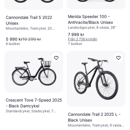
Merida Speeder 100 -
Cannondale Trail 5 2022
Anthracite/Black Unisex
Unisex
Landsvägscykel, 8 växlar, 28"
Mountainbike, Trailcykel, 20
växlar, 27.5", 29"
7 999 kr
5 990 kr
10 290 kr
Från 2 756 kr/mån
6 butiker
7 butiker
Crescent Tove 7-Speed 2025
- Black Damcykel
Standardcykel, Stadscykel, 7
Cannondale Trail 2 2025 L -
växlar, 28"
Black Unisex
Mountainbike, Trailcykel, 9 växlar,
29"