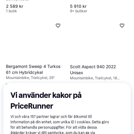
2 589 kr
5 910 kr
1 butik
9+ butiker
Bergamont Sweep 4 Turkos
Scott Aspect 940 2022
61 cm Hybridcykel
Unisex
Mountainbike, Trailcykel, 29"
Mountainbike, Trailcykel, 18
växlar, 29"
7 490 kr
8 490 kr
4 butiker
2 butiker
Vi använder kakor på
PriceRunner
Vi och våra
157
partner lagrar och får åtkomst till
information på din enhet, som unika ID i cookies. Detta görs
för att behandla personuppgifter. För att vidta dessa
åtgärder kräver vi ditt samtycke, som du kan ge via