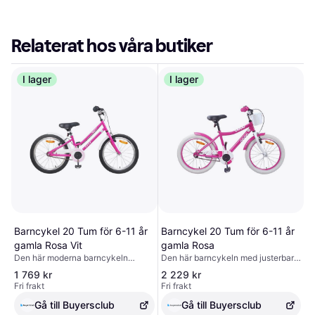
Relaterat hos våra butiker
I lager
I lager
Barncykel 20 Tum för 6-11 år
Barncykel 20 Tum för 6-11 år
gamla Rosa Vit
gamla Rosa
Den här moderna barncykeln
Den här barncykeln med justerbart
blandar stil och funktion på bästa
styre och sadel är ett superbra val
1 769 kr
2 229 kr
sätt och skräddarsyr sin eleganta
för unga upptäckare. Den klassiska
Fri frakt
Fri frakt
design för unga entusiaster som vill
designen har justerbara delar som
ha en smidig cykelupplevelse. Med
passar växande barn, vilket gör den
Gå till Buyersclub
Gå till Buyersclub
en stilfull look som lockar till
perfekt för både asfalt och grus.