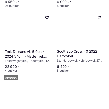
9 550 kr
6 990 kr
9+ butiker
5 butiker
Scott Sub Cross 40 2022
Trek Domane AL 5 Gen 4
Damcykel
2024 54cm - Matte Trek
Standardcykel, Hybridcykel, 27
Landsvägscykel, Racercykel, 12
Black Unisex
växlar, 28"
växlar, 28"
22 990 kr
6 490 kr
4 butiker
8 butiker
Annons