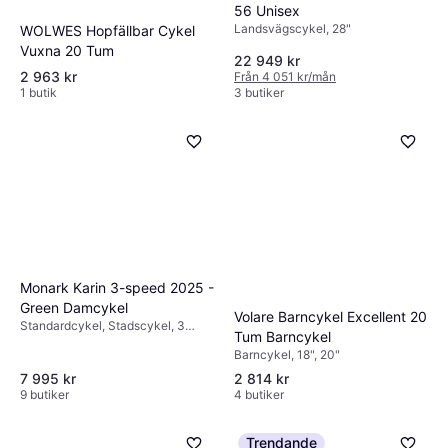
56 Unisex
Landsvägscykel, 28"
WOLWES Hopfällbar Cykel
Vuxna 20 Tum
22 949 kr
2 963 kr
Från 4 051 kr/mån
1 butik
3 butiker
Monark Karin 3-speed 2025 -
Green Damcykel
Volare Barncykel Excellent 20
Standardcykel, Stadscykel, 3
Tum Barncykel
växlar
Barncykel, 18", 20"
7 995 kr
2 814 kr
9 butiker
4 butiker
Trendande