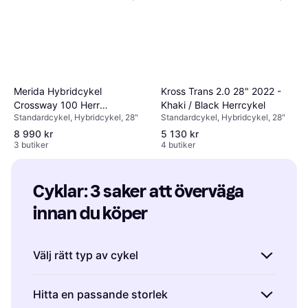
Merida Hybridcykel
Kross Trans 2.0 28" 2022 -
Crossway 100 Herr
Khaki / Black Herrcykel
Standardcykel, Hybridcykel, 28"
Standardcykel, Hybridcykel, 28"
Svart/Silver L 2022 Herrcykel
8 990 kr
5 130 kr
3 butiker
4 butiker
Cyklar: 3 saker att överväga 
innan du köper
Välj rätt typ av cykel
Innan du köper en cykel är det viktigt att
Hitta en passande storlek
tänka på vilken typ som bäst passar dina