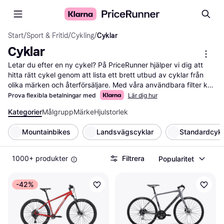
Start
/
Sport & Fritid
/
Cykling
/
Cyklar
Cyklar
Letar du efter en ny cykel? På PriceRunner hjälper vi dig att 
hitta rätt cykel genom att lista ett brett utbud av cyklar från 
olika märken och återförsäljare. Med våra användbara filter kan 
du enkelt sortera efter typ, pris, ramstorlek och andra viktiga 
Prova flexibla betalningar med
Lär dig hur
funktioner. Det gör det lättare för dig att hitta den cykel som 
Kategorier
Målgrupp
Märke
Hjulstorlek
passar dina behov och din budget. Du kan också läsa 
användarrecensioner för att få en bättre förståelse för vad 
Mountainbikes
Landsvägscyklar
Standardcykl
andra tycker om produkterna. Vi ser till att du alltid har tillgång 
till de senaste erbjudandena och de mest konkurrenskraftiga 
priserna. Oavsett om du letar efter en mountainbike, 
1000+ produkter
Filtrera
Popularitet
landsvägscykel eller en stadscykel, hjälper vi dig att göra det 
rätta valet. Börja här för att hitta din nästa cykel och få mest 
-42%
valuta för pengarna!
Mer om cyklar »