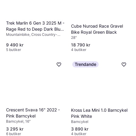
Trek Marlin 6 Gen 3 2025 M -
Cube Nuroad Race Gravel
Rage Red to Deep Dark Blue
Bike Royal Green Black
Mountainbike, Cross Country-
Fade Unisex
28"
cykel, 29"
9 490 kr
18 790 kr
5 butiker
4 butiker
Trendande
Crescent Svava 16" 2022 -
Kross Lea Mini 1.0 Barncykel
Pink Barncykel
Pink White
Barncykel, 16"
Barncykel
3 295 kr
3 890 kr
6 butiker
4 butiker