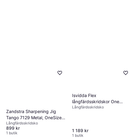
Isvidda Flex
långfärdsskridskor One
Långfärdsskridsko
Colour Dam
Zandstra Sharpening Jig
Tango 7129 Metal, OneSize,
Långfärdsskridsko
Metal
899 kr
1 189 kr
1 butik
1 butik