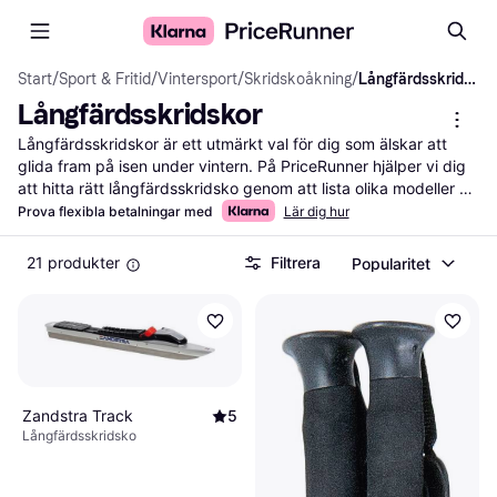
Start
/
Sport & Fritid
/
Vintersport
/
Skridskoåkning
/
Långfärdsskridskor
Långfärdsskridskor
Långfärdsskridskor är ett utmärkt val för dig som älskar att 
glida fram på isen under vintern. På PriceRunner hjälper vi dig 
att hitta rätt långfärdsskridsko genom att lista olika modeller 
och jämföra priser från flera återförsäljare. Med våra 
Prova flexibla betalningar med
Lär dig hur
användbara filter kan du enkelt sortera efter storlek, material 
och pris för att hitta det som passar dina behov bäst. Du kan 
21 produkter
Filtrera
Popularitet
också läsa användarrecensioner för att få en bättre förståelse 
av varje produkts kvalitet och prestanda. Vi ser till att du får de 
bästa erbjudandena och mest valuta för pengarna. Oavsett om 
du är nybörjare eller erfaren åkare, kan vi guida dig till rätt val. 
Börja här för att hitta dina nya långfärdsskridskor och njut av 
vinterns isiga äventyr!
Mer om långfärdsskridskor »
Zandstra Track
5
Långfärdsskridsko