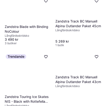
också roll – längre blad ger bättre
synlighet i mörker samt
glidförmåga men kan vara svårare att
snabbutlösningssystem som gör det lättare
manövrera. Om du är nybörjare kan det vara
att ta av sig skridskorna vid nödsituationer.
klokt att välja en modell med kortare blad för
Vissa modeller erbjuder även extra funktioner
Zandstra Track BC Manuell
enklare hantering.
Alpina Outlander Paket 45cm
som justerbara bindningar eller utbytbara
Zandstra Blade with Binding
Långfärdsskridsko
NoColour
blad, vilket kan öka både säkerheten och
Långfärdsskridsko
livslängden på dina långfärdsskridskor.
3 490 kr
5 269 kr
3 butiker
1 butik
Trendande
Zandstra Track BC Manuell
Alpina Outlander Paket 43cm
Långfärdsskridsko
Zandstra Touring Ice Skates
NIS - Black with Rottefella
Långfärdsskridsko