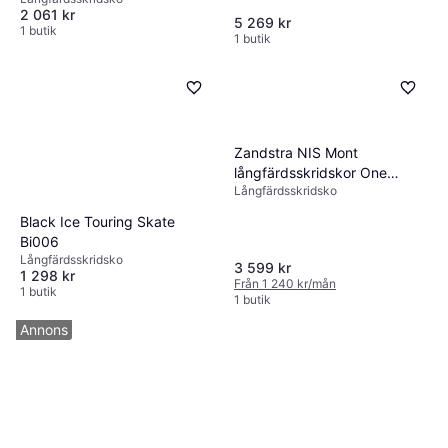
Bindings and Ice Spikes
2 061 kr
5 269 kr
1 butik
1 butik
Zandstra NIS Mont
långfärdsskridskor One
Långfärdsskridsko
Colour Dam
Black Ice Touring Skate
Bi006
Långfärdsskridsko
3 599 kr
1 298 kr
Från 1 240 kr/mån
1 butik
1 butik
Annons