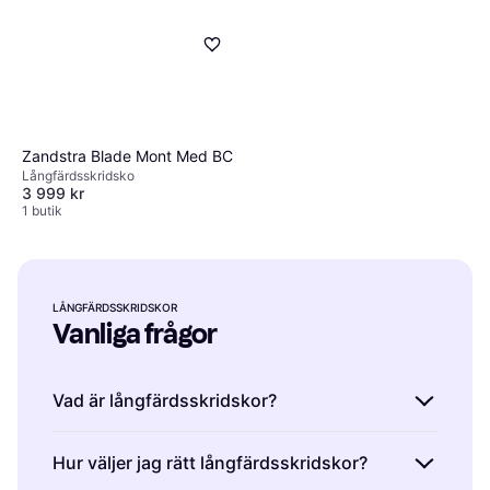
Zandstra Blade Mont Med BC
Långfärdsskridsko
3 999 kr
1 butik
LÅNGFÄRDSSKRIDSKOR
Vanliga frågor
Vad är långfärdsskridskor?
Långfärdsskridskor är skridskor designade för
Hur väljer jag rätt långfärdsskridskor?
långa distanser på is. De har längre skenor än