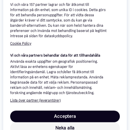
Vi och våra
157
partner lagrar och får åtkomst till
information på din enhet, som unika ID i cookies. Detta görs
för att behandla personuppgifter. För att vidta dessa
åtgärder kräver vi ditt samtycke, som du kan ge via
banderoll-alternativen. Du kan när som helst hantera dina
preferenser och invända mot behandling baserat på legitimt
intresse på sidan för dataskyddspolicy.
Cookie Policy
Vi och våra partners behandlar data för att tillhandahålla
Använda exakta uppgifter om geografisk positionering.
Aktivt läsa av enhetens egenskaper för
identifieringsändamål. Lagra och/eller få åtkomst till
information på en enhet. Mäta reklamprestanda. Använda
begränsade data för att välja reklam. Personanpassad
reklam och innehåll, reklam- och innehållsmätning,
Zandstra Blade BC
forskning angående målgrupp och tjänsteutveckling.
Långfärdsskridsko
Lista över partner (leverantörer)
Isvidda Trekking
Långfärdsskridsko
1 037 kr
3 396 kr
Acceptera
5 butiker
5 butiker
Neka alla