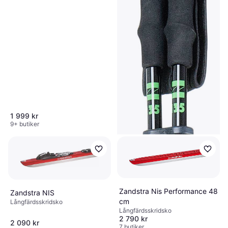
1 999 kr
9+ butiker
Zandstra Nis Performance 48
Zandstra NIS
cm
Långfärdsskridsko
Långfärdsskridsko
2 790 kr
2 090 kr
7 butiker