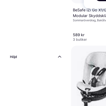
BeSafe iZi Go X1/
Modular Skyddskl
Sommaröverdrag, Bakåt
stolar
589 kr
3 butiker
Höjd