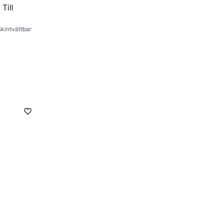
Till
kintvättbar
s Black
Solskydd