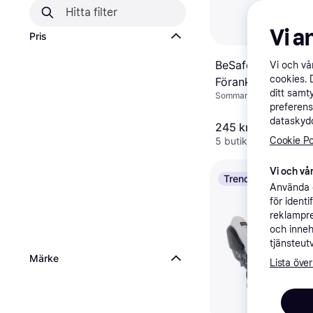
Vi a
Pris
BeSafe Extra
Vi och v
cookies. 
Förankringsband Ti
ditt samt
Sommaröverdrag
Stretch 2-pack
preferens
dataskydd
245 kr
5 butiker
Cookie Po
Vi och vår
Trendande
Använda e
för ident
reklampre
och inneh
tjänsteut
Märke
Lista över