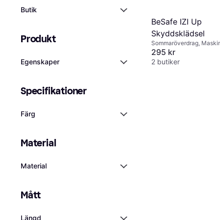
Butik
BeSafe IZI Up
Skyddsklädsel
Produkt
Sommaröverdrag, Maskin
295 kr
2 butiker
Egenskaper
Specifikationer
Färg
Material
Material
Mått
Längd