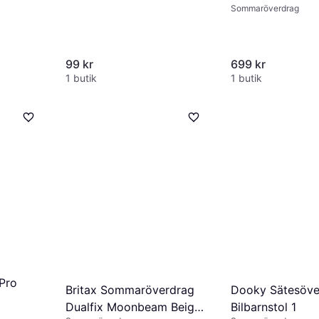
Sommaröverdrag
Lake Blue
99 kr
699 kr
1 butik
1 butik
sorber
tvättbar
 Pro
Britax Sommaröverdrag
Dooky Sätesöve
Dualfix Moonbeam Beige
Bilbarnstol 1
Beige