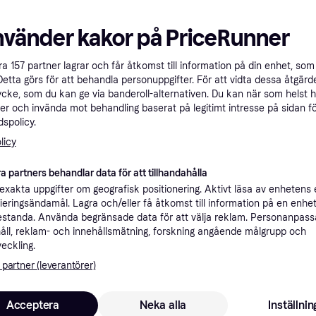
nvänder kakor på PriceRunner
BeSafe Stretch
4.5
Skyddsklädsel G
åra
157
partner lagrar och får åtkomst till information på din enhet, som 
Thule Palm Seat Cover
Detta görs för att behandla personuppgifter. För att vidta dessa åtgärde
Sommaröverdrag, Fra
ll
Grey
stolar, Maskintvättbar
ycke, som du kan ge via banderoll-alternativen. Du kan när som helst 
Klädselöverdrag
er och invända mot behandling baserat på legitimt intresse på sidan f
Sommaröverdrag
599 kr
spolicy.
589 kr
4 butiker
3 butiker
licy
a partners behandlar data för att tillhandahålla
xakta uppgifter om geografisk positionering. Aktivt läsa av enhetens
ifieringsändamål. Lagra och/eller få åtkomst till information på en enhe
standa. Använda begränsade data för att välja reklam. Personanpas
åll, reklam- och innehållsmätning, forskning angående målgrupp och
veckling.
 partner (leverantörer)
Acceptera
Neka alla
Inställnin