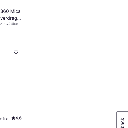
 360 Mica
Överdrag
kintvättbar
4.6
ofix