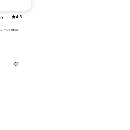
4.6
le
kintvättbar