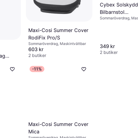
Cybex Solskydd 
Bilbarnstol
Sommaröverdrag, Mas
Aton/CloudSerie
Black One Size 
Maxi-Cosi Summer Cover
RodiFix Pro/S
Sommaröverdrag, Maskintvättbar
349 kr
603 kr
2 butiker
rag
2 butiker
-11%
Maxi-Cosi Summer Cover
Mica
Sommaröverdrag, Maskintvättbar