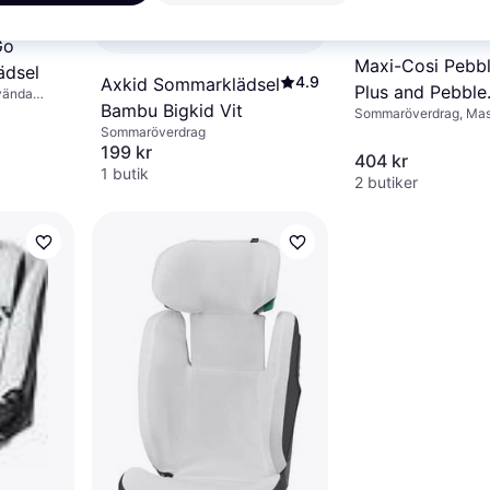
Go
Maxi-Cosi Pebb
ädsel
4.9
Axkid Sommarklädsel
Plus and Pebble
vända
Bambu Bigkid Vit
Sommaröverdrag, Mas
Summer Cover
Sommaröverdrag
199 kr
404 kr
1 butik
2 butiker