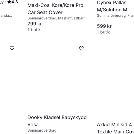
4.3
Cybex Pallas
ver
Maxi-Cosi Kore/Kore Pro
M/Solution M
Car Seat Cover
Sommaröverdrag, Fra
vända
Summer Cover
Sommaröverdrag, Maskintvättbar
stolar, Maskintvättbar
799 kr
599 kr
1 butik
1 butik
Dooky Klädsel Babyskydd
Rosa
Axkid Minikid 4
Sommaröverdrag
Textile Main Cov