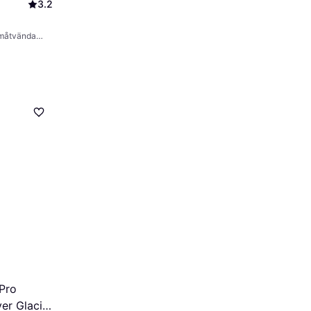
3.2
måtvända
 Pro
er Glacier