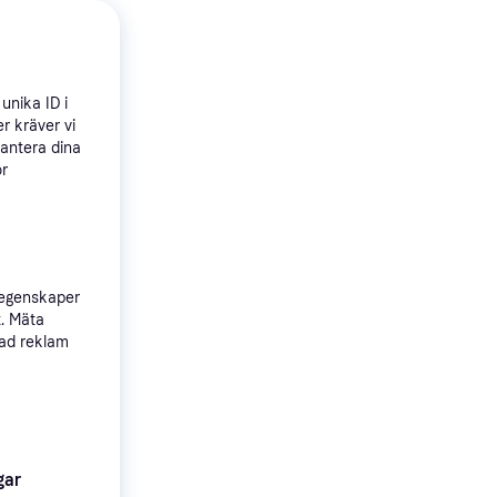
lacier
unika ID i
r kräver vi
måtvända
hantera dina
ör
 egenskaper
t. Mäta
sad reklam
gar