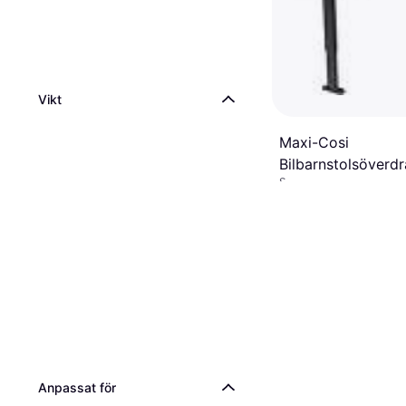
Vikt
Maxi-Cosi
Bilbarnstolsöverd
Sommaröverdrag
Emerald 360 S
799 kr
2 butiker
Anpassat för