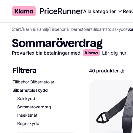
Alla kategorier
Rea
Start
/
Barn & Familj
/
Tillbehör Bilbarnstolar
/
Bilbarnstolsskydd
/
So
Sommaröverdrag
Prova flexibla betalningar med
Lär dig hur
Filtrera
40 produkter
Tillbehör Bilbarnstolar
Bilbarnstolsskydd
Solskydd
Sommaröverdrag
Insektsnät
Regnskydd