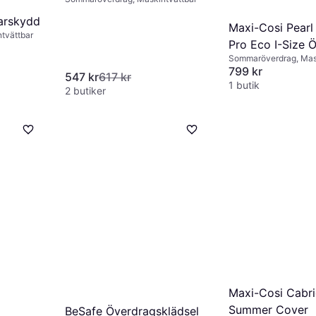
arskydd
Maxi-Cosi Pearl
tvättbar
Pro Eco I-Size 
Sommaröverdrag, Mas
Vit
799 kr
547 kr
617 kr
1 butik
2 butiker
Maxi-Cosi Cabri
Summer Cover
BeSafe Överdragsklädsel