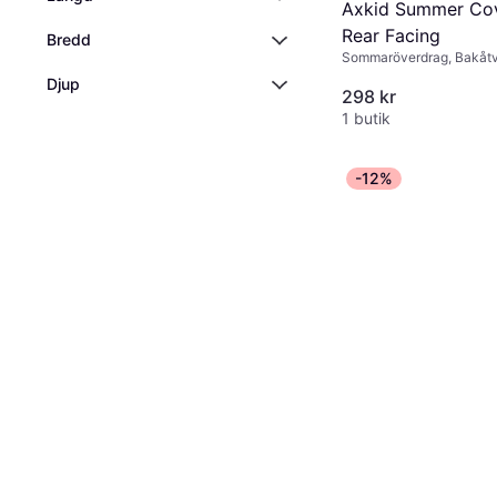
Axkid Summer Co
Rear Facing
Bredd
Sommaröverdrag, Bakåt
stolar, Maskintvättbar
Djup
298 kr
1 butik
-12%