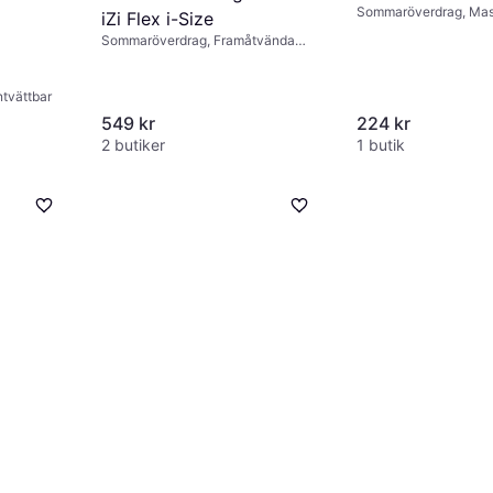
Sommaröverdrag, Mas
iZi Flex i-Size
Sommaröverdrag, Framåtvända
stolar, Maskintvättbar
tvättbar
549 kr
224 kr
2 butiker
1 butik