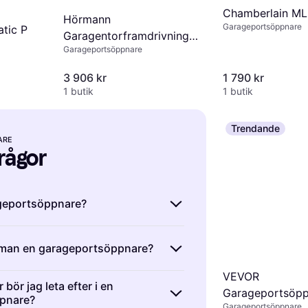
Chamberlain M
Hörmann
Garageportsöppnare
tic P
Garagentorframdrivning
Garageportsöppnare
Supra Matic E Serie 4
ör
5500 mm
3 906 kr
1 790 kr
1 butik
1 butik
Trendande
ARE
frågor
ageportsöppnare?
öppnare är en automatisk enhet
r man en garageportsöppnare?
 stänger garageportar. De
r för att driva porten upp eller
VEVOR
 en garageportsöppnare innebär att
 fjärrkontroller eller appar.
 bör jag leta efter i en
Garageportsöpp
 taket och ansluta den till porten.
pnare?
pnare ökar bekvämligheten och
Garageportsöppnare