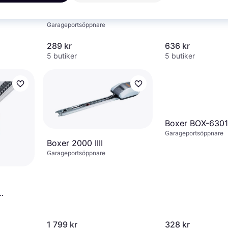
Boxer 63012 External
Release
Garageportsöppnare
289 kr
636 kr
5 butiker
5 butiker
Boxer BOX-630
Garageportsöppnare
Boxer 2000 IIII
Garageportsöppnare
1 799 kr
328 kr