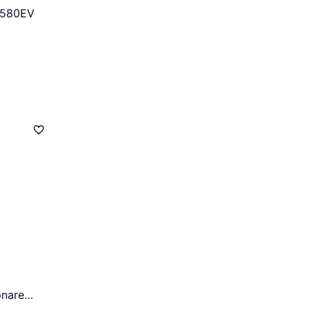
L580EV
nare