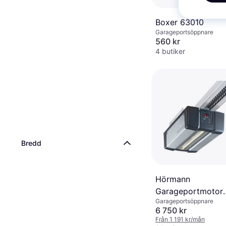
Boxer 63010
Garageportsöppnare
560 kr
4 butiker
Bredd
Hörmann
Garageportmotor
Garageportsöppnare
SupraMatic P4
6 750 kr
Från 1 191 kr/mån