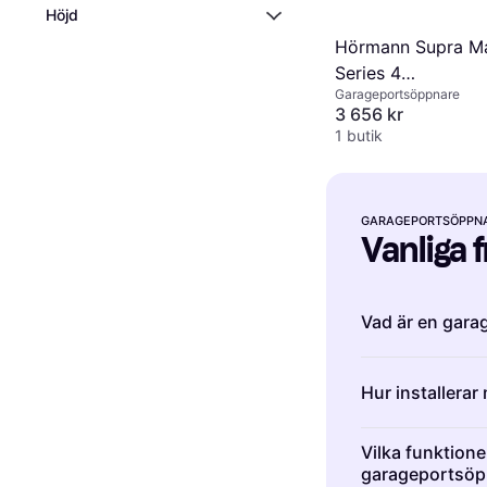
Höjd
Hörmann Supra Ma
Series 4
Garageportsöppnare
Garageportoperat
3 656 kr
1 butik
GARAGEPORTSÖPPN
Vanliga 
Vad är en gar
En garageports
Hur installera
som öppnar och
använder motore
Installation av
ner med hjälp av
Vilka funktioner
fästa enheten i
garageportsöp
Garageportsöp