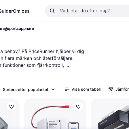
Guider
Om oss
arageportsöppnare
 behov? På PriceRunner hjälper vi dig 
ån flera märken och återförsäljare. 
funktioner som fjärrkontroll, 
are för dig att välja den 
h din budget. Du kan också läsa 
 andra tycker om produkten. Vi guidar 
Visa som tabell
Jämför
Sortera efter popularitet
u behöver på ett och samma ställe. 
 för ditt hem!