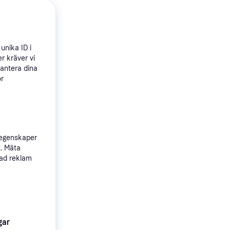
ic 4
unika ID i
r kräver vi
hantera dina
ör
 egenskaper
t. Mäta
sad reklam
5
gar