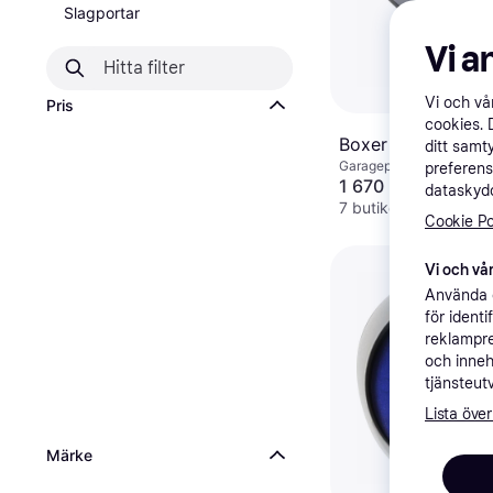
Slagportar
Vi a
Vi och v
Pris
cookies. 
Boxer 3000 IIII
ditt samt
Garageportsöppnare
preferens
1 670 kr
dataskydd
7 butiker
Cookie Po
Vi och vår
Använda e
för ident
reklampre
och inneh
tjänsteut
Lista över
Märke