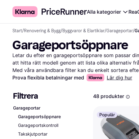
Alla kategorier
Rea
Start
/
Renovering & Bygg
/
Byggvaror & Elartiklar
/
Garageportar
/
G
Garageportsöppnare
Letar du efter en garageportsöppnare som passar dina
att hitta rätt modell genom att lista olika alternativ fr
Med våra användbara filter kan du enkelt sortera efter 
säkerhetsfunktioner eller motorstyrka. Det gör det enkl
Prova flexibla betalningar med
Lär dig hur
garageportsöppnare som passar just dina önskemål oc
användarrecensioner för att få en uppfattning om vad
Filtrera
48 produkter
dig till rätt beslut genom att ge dig all information d
Börja här för att hitta den bästa garageportsöppnaren
Garageportar
Mer om garageportsöppnare »
Populär
Garageportsöppnare
Garageportskontroll
Takskjutportar