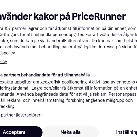
nvänder kakor på PriceRunner
Hörmann ProMat
(007508521)
åra
157
partner lagrar och får åtkomst till information på din enhet, som 
Detta görs för att behandla personuppgifter. För att vidta dessa åtgärde
Garageportsöppnare
Meross MSG100HK
3
ycke, som du kan ge via banderoll-alternativen. Du kan när som helst 
Garageportsöppnare
er och invända mot behandling baserat på legitimt intresse på sidan f
3 870 kr
spolicy.
420 kr
Från 683 kr/mån
3 butiker
2 butiker
licy
a partners behandlar data för att tillhandahålla
xakta uppgifter om geografisk positionering. Aktivt läsa av enhetens
ifieringsändamål. Lagra och/eller få åtkomst till information på en enhe
standa. Använda begränsade data för att välja reklam. Personanpas
åll, reklam- och innehållsmätning, forskning angående målgrupp och
veckling.
Habo 1291 644
 partner (leverantörer)
Garageportsöppnare
Acceptera
Neka alla
Inställnin