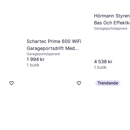
Hörmann Styren
Bas Och Effektk
Garageportsöppnare
Schartec Prime 600 WiFi
Garageportsdrift Med
Garageportsöppnare
WLAN
1 994 kr
4 538 kr
1 butik
1 butik
Trendande