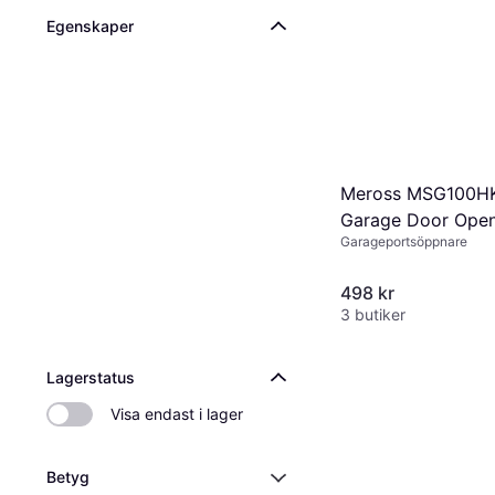
noggrant och tv
budget innan d
sig i vägen fö
för att säkerstä
Egenskaper
säkerhetsfunkti
fjärrkontroller
åtkomst. En inv
trygghet och sk
Meross MSG100HK
Garage Door Ope
Garageportsöppnare
498 kr
3 butiker
Lagerstatus
Visa endast i lager
Betyg