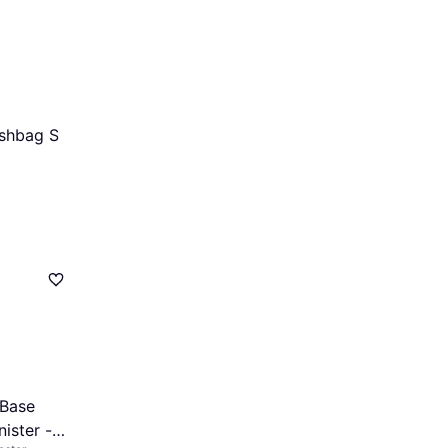
ashbag S
 Base
ister -