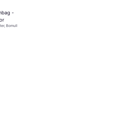
hbag -
or
ter, Bomull