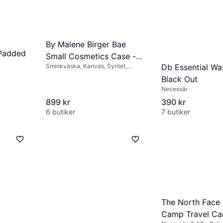
By Malene Birger Bae
 Padded
Small Cosmetics Case -
Db Essential W
Sminkväska, Kanvas, Syntet,
Black
Bomull
Black Out
Necessär
899 kr
390 kr
6 butiker
7 butiker
The North Face
Camp Travel Can