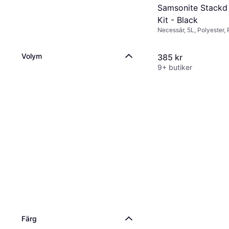
Samsonite Stackd 
Kit - Black
Necessär, 5L, Polyester,
Volym
385 kr
9+ butiker
Färg