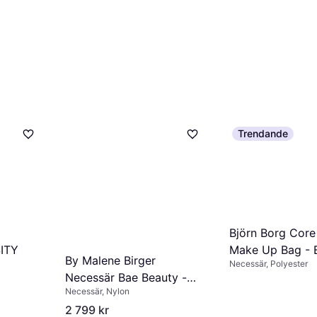
Trendande
Björn Borg Core 
SITY
Make Up Bag - 
By Malene Birger
Necessär, Polyester
Necessär Bae Beauty -
Necessär, Nylon
Svart
2 799 kr