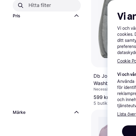
Vi a
Pris
Vi och v
cookies. 
ditt samt
preferens
dataskydd
Cookie Po
Vi och vår
Db Journey Hugg
Använda e
Washbag - Sand G
för ident
Necessär
reklampre
599 kr
och inneh
5 butiker
tjänsteut
Märke
Lista över