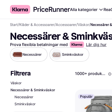
Alla kategorier
Rea
Start
/
Kläder & Accessoarer
/
Accessoarer
/
Väskor
/
Necessärer &
Necessärer & Sminkvä
Prova flexibla betalningar med
Lär dig hur
Necessärer
Sminkväskor
Filtrera
1000+ produkter
Väskor
Necessärer & Sminkväskor
Populär
Necessärer
Sminkväskor