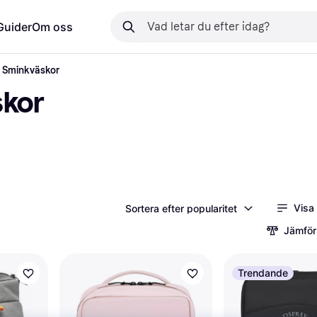
Guider
Om oss
 Sminkväskor
skor
Visa
Sortera efter popularitet
Jämför
Trendande