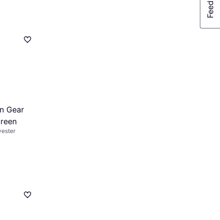
en Gear
Green
yester