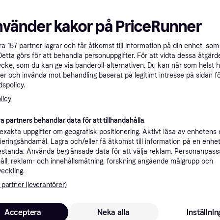
nvänder kakor på PriceRunner
åra
157
partner lagrar och får åtkomst till information på din enhet, som 
Osprey Daylite 
Detta görs för att behandla personuppgifter. För att vidta dessa åtgärde
Samsonite Stackd Toilet
Organizer Kit - 
ycke, som du kan ge via banderoll-alternativen. Du kan när som helst 
Kit Toalettkit - Pink
Necessär, 4L, Polyest
er och invända mot behandling baserat på legitimt intresse på sidan f
Necessär, 5L, Polyester, Polyuretan
spolicy.
licy
a partners behandlar data för att tillhandahålla
er
xakta uppgifter om geografisk positionering. Aktivt läsa av enhetens
rey
ifieringsändamål. Lagra och/eller få åtkomst till information på en enhe
standa. Använda begränsade data för att välja reklam. Personanpas
409 kr
269 kr
åll, reklam- och innehållsmätning, forskning angående målgrupp och
9 butiker
7 butiker
veckling.
 partner (leverantörer)
Trendande
Trendande
Acceptera
Neka alla
Inställnin