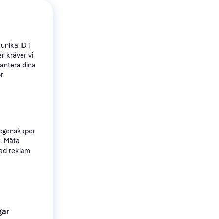
unika ID i
Hanging
r kräver vi
Black
hantera dina
er
ör
 egenskaper
t. Mäta
sad reklam
gar