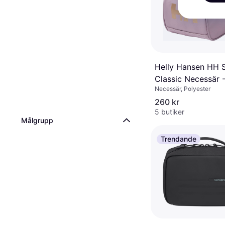
Helly Hansen HH 
Classic Necessär -
Necessär, Polyester
Clay
260 kr
5 butiker
Målgrupp
Trendande