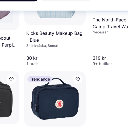
The North Face
Camp Travel Wa
Necessär
Kicks Beauty Makeup Bag
Svart
Scout
- Blue
 Purple
Sminkväska, Bomull
30 kr
319 kr
1 butik
9+ butiker
Trendande