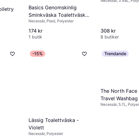
Necessär, 3.48L, Poly
TNF Black/TNF 
Basics Genomskinlig
iletry
Sminkväska Toalettväska
Necessär, Plast, Polyester
- Klar
174 kr
308 kr
1 butik
8 butiker
-15%
Trendande
The North Face
Travel Washbag 
Necessär, 5.7L, Polye
Summit Gold/TN
NPF
Lässig Toalettväska -
Violett
Necessär, Polyester