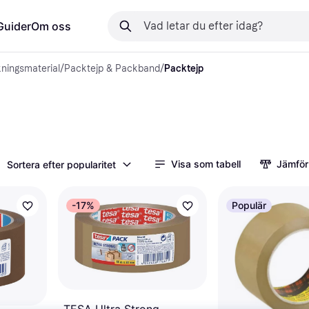
Guider
Om oss
ningsmaterial
/
Packtejp & Packband
/
Packtejp
Visa som tabell
Jämför
Sortera efter popularitet
-17%
Populär