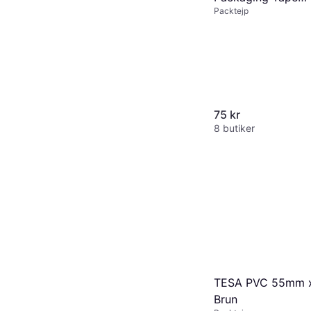
Packtejp
50mmx66m
75 kr
8 butiker
TESA PVC 55mm 
Brun