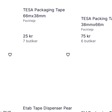
TESA Packaging Tape
66mx38mm
TESA Packing T
Packtejp
38mmx66m
Packtejp
25 kr
75 kr
7 butiker
6 butiker
Etab Tape Dispenser Pear