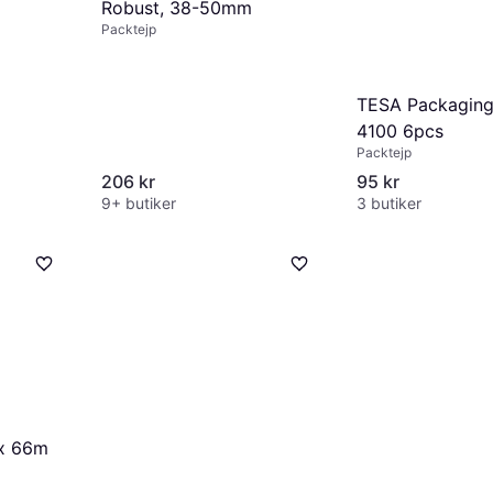
Robust, 38-50mm
Packtejp
TESA Packaging
4100 6pcs
Packtejp
206 kr
95 kr
9+ butiker
3 butiker
x 66m