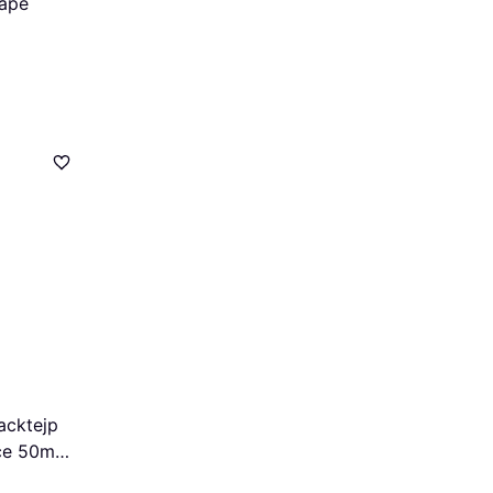
ape
acktejp
ice 50mm