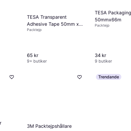
TESA Packaging
TESA Transparent
50mmx66m
Adhesive Tape 50mm x
Packtejp
Packtejp
66m
65 kr
34 kr
9+ butiker
9 butiker
Trendande
r
3M Packtejpshållare