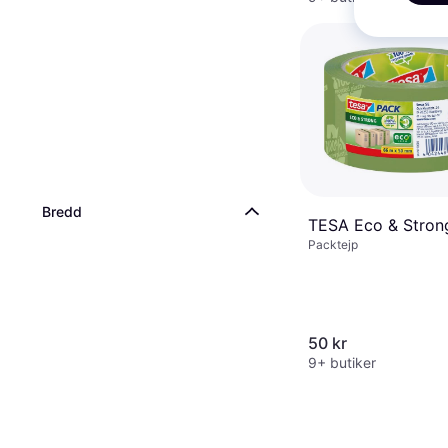
Bredd
TESA Eco & Stron
Packtejp
50 kr
9+ butiker