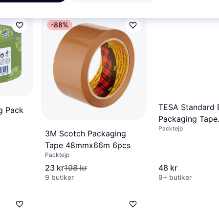
-88%
TESA Standard
g Pack
Packaging Tape
Packtejp
50mx50mm
3M Scotch Packaging
Tape 48mmx66m 6pcs
Packtejp
23 kr
198 kr
48 kr
9 butiker
9+ butiker