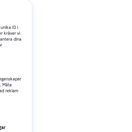
ing Tape
unika ID i
r kräver vi
hantera dina
ör
 egenskaper
t. Mäta
sad reklam
er
gar