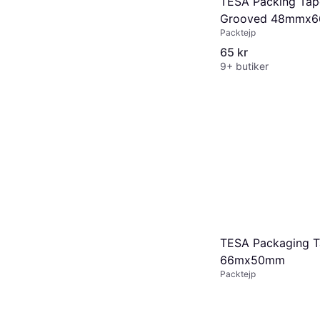
TESA Packing Ta
Grooved 48mmx6
Packtejp
pack
65 kr
9+ butiker
TESA Packaging 
66mx50mm
Packtejp