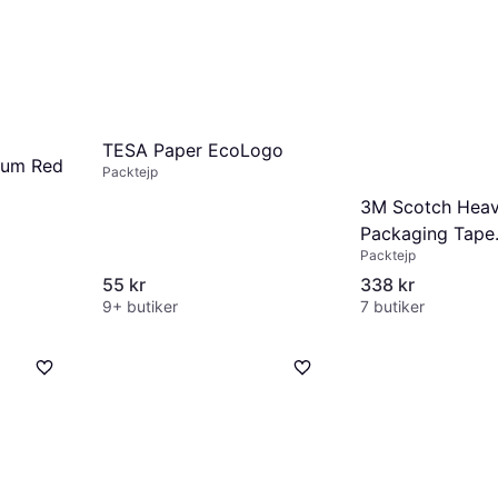
TESA Paper EcoLogo
ium Red
Packtejp
3M Scotch Heav
Packaging Tape
Packtejp
66mx50mm 6-p
55 kr
338 kr
9+ butiker
7 butiker