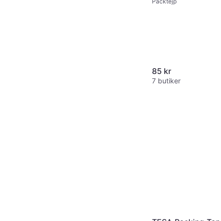
Packtejp
85 kr
7 butiker