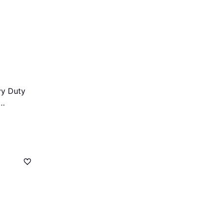
y Duty
ack