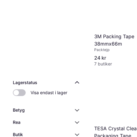
3M Packing Tape
38mmx66m
Packtejp
24 kr
7 butiker
Lagerstatus
Visa endast i lager
Betyg
Rea
TESA Crystal Clea
Butik
Packaging Tape