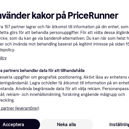
TESA Ultra Strong
Packtejp
ck
nvänder kakor på PriceRunner
3M Scotch Pack
Packtejp
åra
157
partner lagrar och får åtkomst till information på din enhet, som 
54 kr
65 kr
27 kr
Detta görs för att behandla personuppgifter. För att vidta dessa åtgärde
8 butiker
9+ butiker
ycke, som du kan ge via banderoll-alternativen. Du kan när som helst 
er och invända mot behandling baserat på legitimt intresse på sidan f
spolicy.
licy
a partners behandlar data för att tillhandahålla
xakta uppgifter om geografisk positionering. Aktivt läsa av enhetens
ifieringsändamål. Lagra och/eller få åtkomst till information på en enhe
standa. Använda begränsade data för att välja reklam. Personanpas
åll, reklam- och innehållsmätning, forskning angående målgrupp och
TESA Packaging Tape
veckling.
TESA Extra Pow
Transparent 38mm
0mm
 partner (leverantörer)
Universal Silver
Packtejp
Packtejp
28 kr
99 kr
Acceptera
Neka alla
Inställnin
9+ butiker
9+ butiker