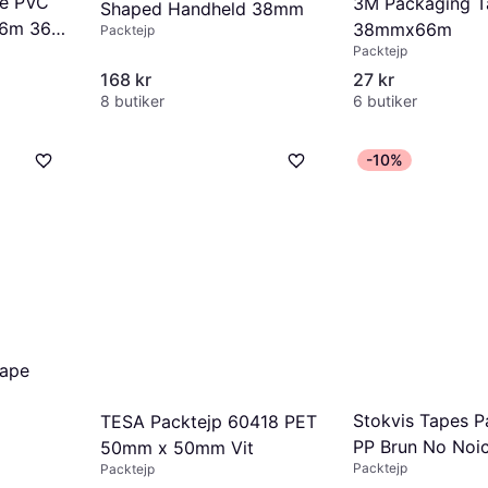
pe PVC
3M Packaging T
Shaped Handheld 38mm
6m 36-
38mmx66m
Packtejp
Packtejp
168 kr
27 kr
8 butiker
6 butiker
-10%
Tape
Stokvis Tapes P
TESA Packtejp 60418 PET
PP Brun No No
50mm x 50mm Vit
Packtejp
Packtejp
66m