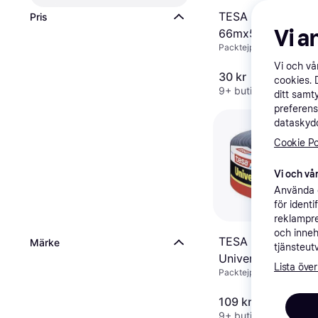
TESA Standard Pa
Pris
Vi a
66mx50mm
Packtejp
Vi och v
30 kr
cookies. 
9+ butiker
ditt samt
preferens
dataskydd
Cookie Po
Vi och vår
Använda e
för ident
reklampre
och inneh
TESA Extra Power
Märke
tjänsteut
Universal 50mx5
Lista över
Packtejp
109 kr
9+ butiker