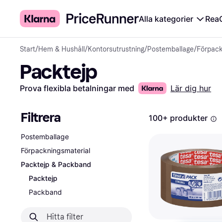
Alla kategorier
Rea
Start
/
Hem & Hushåll
/
Kontorsutrustning
/
Postemballage
/
Förpack
Packtejp
Prova flexibla betalningar med
Lär dig hur
Filtrera
100+ produkter
Postemballage
Förpackningsmaterial
Packtejp & Packband
Packtejp
Packband